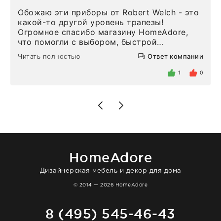
Обожаю эти приборы от Robert Welch - это
какой-то другой уровень трапезы!
Огромное спасибо магазину HomeAdore,
что помогли с выбором, быстрой
доставкой и высоким сервисом. Один раз
Читать полностью
Ответ компании
была здесь лично, забирала чайные ложки,
внутри очень много антикварной посуды,
1
0
столовых приборов и других аксессуаров
для дома. Без покупки точно не уйти.
Позже заказывала остальные приборы -
доставили сдэком на следующий день к
нашему торжеству. Поддержка клиентов
отвечает очень быстро. Взаимодействием
очень довольна. Рекомендую!
HomeAdore
Дизайнерская мебель и декор для дома
© 2014 — 2026 HomeAdore
8 (495) 545-46-43