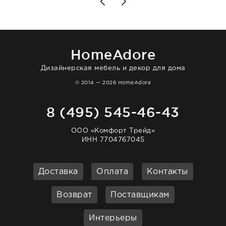
то качество выше всяких похвал. Выглядит
в интерьере ровно так, как хотел. Ещё раз -
большая благодарность сотрудникам
homeadore!
HomeAdore
Дизайнерская мебель и декор для дома
© 2014 — 2026 HomeAdore
8 (495) 545-46-43
ООО «Комфорт Трейд»
ИНН 7704767045
Доставка
Оплата
Контакты
Возврат
Поставщикам
Интерьеры