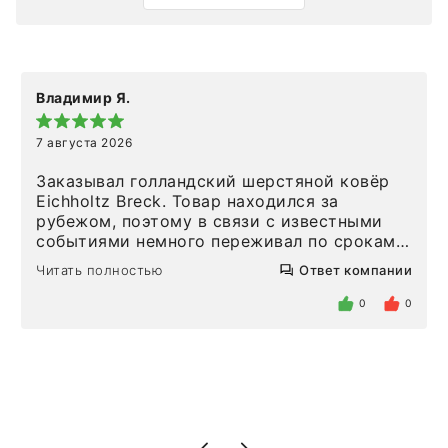
Владимир Я.
7 августа 2026
Заказывал голландский шерстяной ковёр
Eichholtz Breck. Товар находился за
рубежом, поэтому в связи с известными
событиями немного переживал по срокам.
Но homeadore привезли ровно в
Читать полностью
Ответ компании
определенное в договоре время, без
задержеки. Отдельно хочу отметить
0
0
персонал магазина. Настоящая
клиентоориентированность: помогли
разобраться в ряде вопросов, всё
подробно объяснили, были на связи на
каждом этапе. Это тот случай, когда
чувствуешь, что о тебе действительно
позаботились. Что касается самого ковра,