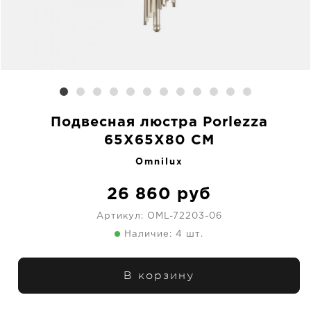
Подвесная люстра Porlezza
65X65X80 CM
Omnilux
26 860
руб
Артикул:
OML-72203-06
Наличие: 4 шт.
В корзину