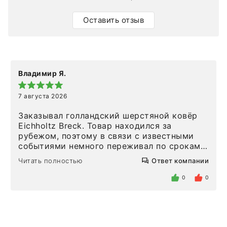
Оставить отзыв
Владимир Я.
7 августа 2026
Заказывал голландский шерстяной ковёр
Eichholtz Breck. Товар находился за
рубежом, поэтому в связи с известными
событиями немного переживал по срокам.
Но homeadore привезли ровно в
Читать полностью
Ответ компании
определенное в договоре время, без
задержеки. Отдельно хочу отметить
0
0
персонал магазина. Настоящая
клиентоориентированность: помогли
разобраться в ряде вопросов, всё
подробно объяснили, были на связи на