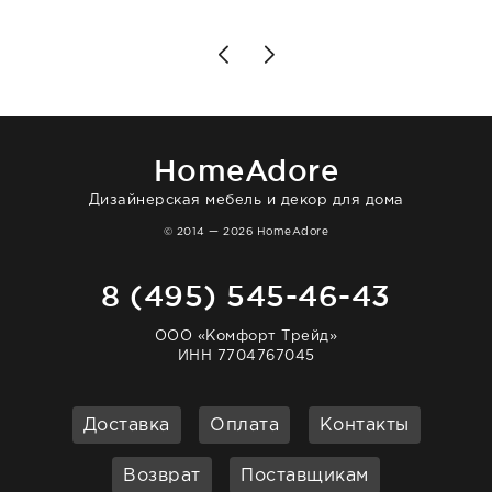
каждом этапе. Это тот случай, когда
чувствуешь, что о тебе действительно
позаботились. Что касается самого ковра,
то качество выше всяких похвал. Выглядит
в интерьере ровно так, как хотел. Ещё раз -
большая благодарность сотрудникам
homeadore!
HomeAdore
Дизайнерская мебель и декор для дома
© 2014 — 2026 HomeAdore
8 (495) 545-46-43
ООО «Комфорт Трейд»
ИНН 7704767045
Доставка
Оплата
Контакты
Возврат
Поставщикам