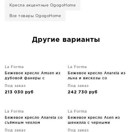
Кресла акцентные OgogoHome
Все товары OgogoHome
Другие варианты
La Forma
La Forma
Бежевое кресло Amsen из
Бежевое кресло Anarela из
дубовой фанеры с
льна и вискозы со
ножками из матированной
съемным чехлом
Под заказ
Под заказ
нержавеющей стали
110X107X64 CM
213 030
руб
242 730
руб
83X86X77 CM
La Forma
La Forma
Бежевое кресло Anarela со
Бежевое кресло Asen из
съёмным чехлом
шенилла с черными
90X107X64 CM
стальными ножками FSC
Под заказ
Под заказ