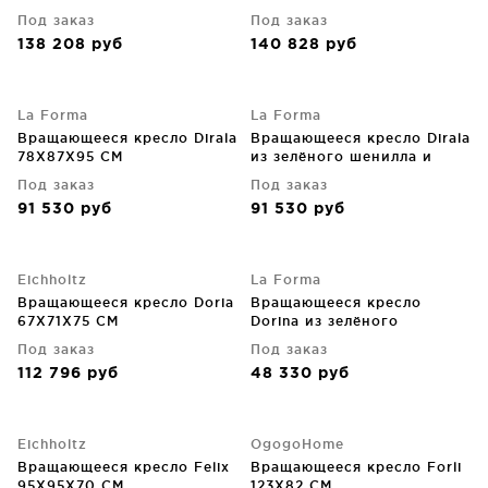
Под заказ
Под заказ
138 208
руб
140 828
руб
La Forma
La Forma
Вращающееся кресло Dirala
Вращающееся кресло Dirala
78X87X95 CM
из зелёного шенилла и
стали с чёрной отделкой
Под заказ
Под заказ
78X87X95 CM
91 530
руб
91 530
руб
Eichholtz
La Forma
Вращающееся кресло Doria
Вращающееся кресло
67X71X75 CM
Dorina из зелёного
шенилла на стальных
Под заказ
Под заказ
ножках 61.5X60X80 CM
112 796
руб
48 330
руб
Eichholtz
OgogoHome
Вращающееся кресло Felix
Вращающееся кресло Forli
95X95X70 CM
123X82 CM