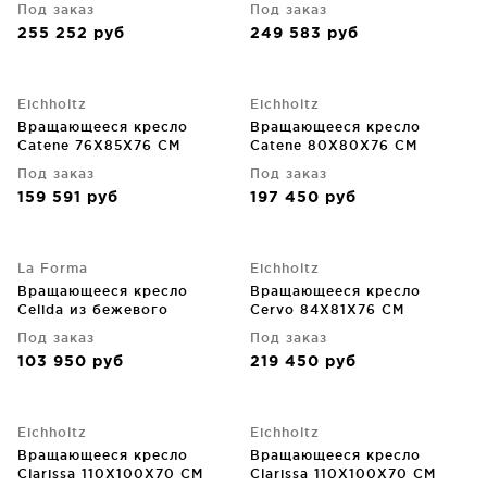
Под заказ
Под заказ
255 252
руб
249 583
руб
Eichholtz
Eichholtz
Вращающееся кресло
Вращающееся кресло
Catene 76X85X76 CM
Catene 80X80X76 CM
Под заказ
Под заказ
159 591
руб
197 450
руб
La Forma
Eichholtz
Вращающееся кресло
Вращающееся кресло
Celida из бежевого
Cervo 84X81X76 CM
шенилла и стали с черным
Под заказ
Под заказ
покрытием FSC 100%
103 950
руб
219 450
руб
76X91.5X103 CM
Eichholtz
Eichholtz
Вращающееся кресло
Вращающееся кресло
Clarissa 110X100X70 CM
Clarissa 110X100X70 CM