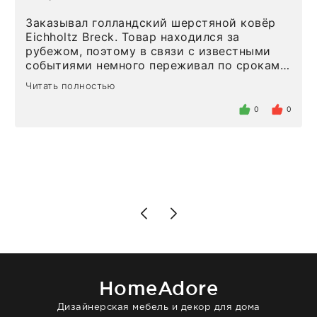
Заказывал голландский шерстяной ковёр
Eichholtz Breck. Товар находился за
рубежом, поэтому в связи с известными
событиями немного переживал по срокам.
Но homeadore привезли ровно в
Читать полностью
определенное в договоре время, без
задержеки. Отдельно хочу отметить
0
0
персонал магазина. Настоящая
клиентоориентированность: помогли
разобраться в ряде вопросов, всё
подробно объяснили, были на связи на
каждом этапе. Это тот случай, когда
чувствуешь, что о тебе действительно
позаботились. Что касается самого ковра,
то качество выше всяких похвал. Выглядит
в интерьере ровно так, как хотел. Ещё раз -
большая благодарность сотрудникам
homeadore!
HomeAdore
Дизайнерская мебель и декор для дома