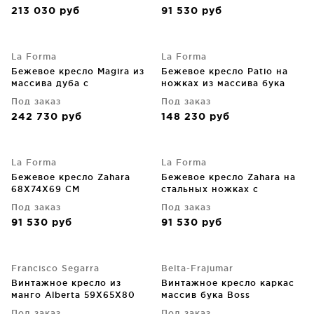
100% 66X69X80 CM
213 030
руб
91 530
руб
La Forma
La Forma
Бежевое кресло Magira из
Бежевое кресло Patio на
массива дуба с
ножках из массива бука
натуральной отделкой
FSC Mix Credit 86X86X104
Под заказ
Под заказ
CM
242 730
руб
148 230
руб
La Forma
La Forma
Бежевое кресло Zahara
Бежевое кресло Zahara на
68X74X69 CM
стальных ножках с
терракотовой отделкой
Под заказ
Под заказ
FSC 100% 68X74X69 CM
91 530
руб
91 530
руб
Francisco Segarra
Belta-Frajumar
Винтажное кресло из
Винтажное кресло каркас
манго Alberta 59X65X80
массив бука Boss
CM
77X110X97 CM серое
Под заказ
Под заказ