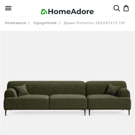
Homeadore
OgogoHome
Диван Portofino 282X97X72 CM