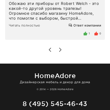
Обожаю эти приборы от Robert Welch - это
какой-то другой уровень трапезы!
Огромное спасибо магазину HomeAdore,
что помогли с выбором, быстрой
доставкой и высоким сервисом. Один раз
Читать полностью
Ответ компании
была здесь лично, забирала чайные ложки,
внутри очень много антикварной посуды,
1
0
столовых приборов и других аксессуаров
для дома. Без покупки точно не уйти.
Позже заказывала остальные приборы -
доставили сдэком на следующий день к
нашему торжеству. Поддержка клиентов
отвечает очень быстро. Взаимодействием
очень довольна. Рекомендую!
HomeAdore
Дизайнерская мебель и декор для дома
© 2014 — 2026 HomeAdore
8 (495) 545-46-43