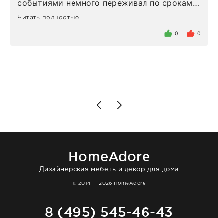
событиями немного переживал по срокам.
Но homeadore привезли ровно в
Читать полностью
определенное в договоре время, без
задержеки. Отдельно хочу отметить
0
0
персонал магазина. Настоящая
клиентоориентированность: помогли
разобраться в ряде вопросов, всё
подробно объяснили, были на связи на
каждом этапе. Это тот случай, когда
чувствуешь, что о тебе действительно
позаботились. Что касается самого ковра,
то качество выше всяких похвал. Выглядит
в интерьере ровно так, как хотел. Ещё раз -
большая благодарность сотрудникам
homeadore!
HomeAdore
Дизайнерская мебель и декор для дома
© 2014 — 2026 HomeAdore
8 (495) 545-46-43