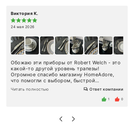
Виктория К.
24 мая 2026
Обожаю эти приборы от Robert Welch - это
какой-то другой уровень трапезы!
Огромное спасибо магазину HomeAdore,
что помогли с выбором, быстрой
доставкой и высоким сервисом. Один раз
Читать полностью
Ответ компании
была здесь лично, забирала чайные ложки,
внутри очень много антикварной посуды,
1
0
столовых приборов и других аксессуаров
для дома. Без покупки точно не уйти.
Позже заказывала остальные приборы -
доставили сдэком на следующий день к
нашему торжеству. Поддержка клиентов