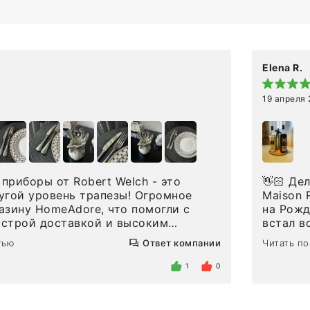
Elena R.
19 апреля
приборы от Robert Welch - это
👋🏻 Делюсь впечатлениями от покупки сиропов
угой уровень трапезы! Огромное
Maison Routin 1883
азину HomeAdore, что помогли с
на Рожд
ыстрой доставкой и высоким
встал в
дин раз была здесь лично, забирала
решила 
тью
Ответ компании
Читать п
и, внутри очень много антикварной
ооочень
ловых приборов и других
который
1
0
 для дома. Без покупки точно не
понрави
 заказывала остальные приборы -
закончи
дэком на следующий день к нашему
какой н