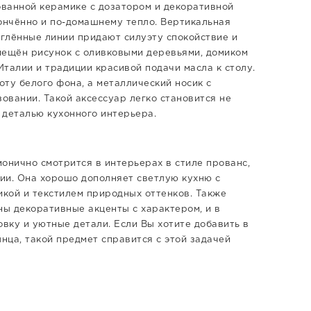
рованной керамике с дозатором и декоративной
ончённо и по-домашнему тепло. Вертикальная
углённые линии придают силуэту спокойствие и
мещён рисунок с оливковыми деревьями, домиком
талии и традиции красивой подачи масла к столу.
ту белого фона, а металлический носик с
овании. Такой аксессуар легко становится не
й деталью кухонного интерьера.
онично смотрится в интерьерах в стиле прованс,
ии. Она хорошо дополняет светлую кухню с
кой и текстилем природных оттенков. Также
ны декоративные акценты с характером, и в
овку и уютные детали. Если Вы хотите добавить в
ца, такой предмет справится с этой задачей