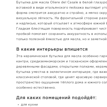
Бутылка для масла Oliere del Casale в белой глазу
вставкой в виде итальянского пейзажа выглядит ут
форма смотрится аккуратно и стройно, а мягко скр
визуальную лёгкость. На фронтальной стороне раз
и надписью, который отсылает к атмосфере южной И
Гладкая блестящая поверхность подчёркивает чисто
пробкой помогает сохранить аккуратность в использ
только полезной ёмкостью для масла, но и заметно
В какие интерьеры впишется
Эта керамическая бутылка для масла особенно гарм
кантри, средиземноморском и тосканском оформлен
деревянными фасадами, открытыми полками, керами
бутылка уместна в эклектичном интерьере, где важ
классической столовой, где ценят красивую сервир
пространство ощущение тёплого дома и южного солн
особенно естественно.
Для каких помещений подойдёт:
для кухни