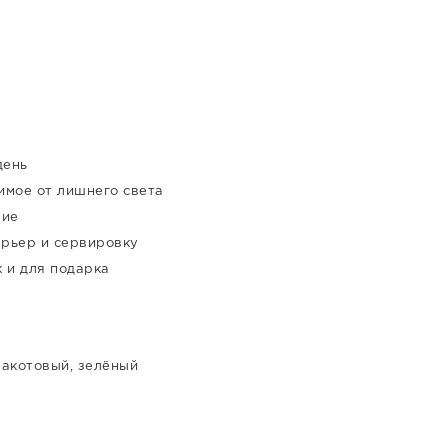
день
имое от лишнего света
ние
рьер и сервировку
к и для подарка
ракотовый, зелёный