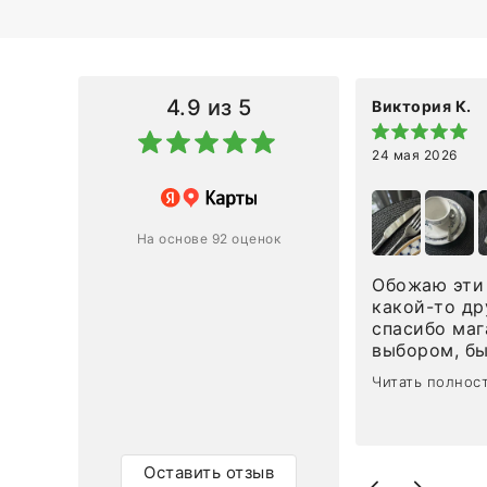
4.9
из 5
Виктория К.
24 мая 2026
 магазину за оперативную
лению и домтавке моего заказа.
ин приехал ко мне целым и
На основе 92 оценок
ным в течение трех дней!
Обожаю эти 
Ответ компании
какой-то др
спасибо маг
0
0
выбором, б
сервисом. О
Читать полнос
чайные ложк
посуды, сто
аксессуаров
уйти. Позже
Оставить отзыв
доставили с