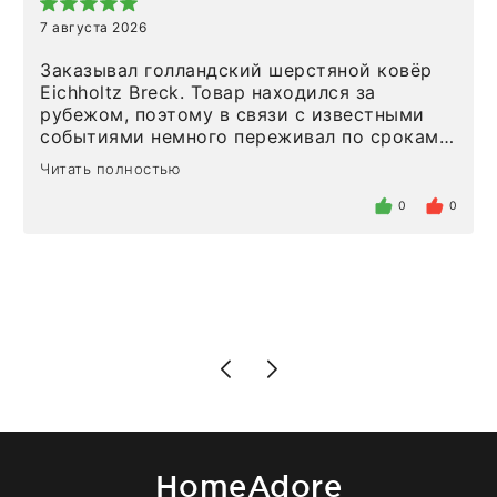
7 августа 2026
Заказывал голландский шерстяной ковёр
Eichholtz Breck. Товар находился за
рубежом, поэтому в связи с известными
событиями немного переживал по срокам.
Но homeadore привезли ровно в
Читать полностью
определенное в договоре время, без
задержеки. Отдельно хочу отметить
0
0
персонал магазина. Настоящая
клиентоориентированность: помогли
разобраться в ряде вопросов, всё
подробно объяснили, были на связи на
каждом этапе. Это тот случай, когда
чувствуешь, что о тебе действительно
позаботились. Что касается самого ковра,
то качество выше всяких похвал. Выглядит
в интерьере ровно так, как хотел. Ещё раз -
большая благодарность сотрудникам
homeadore!
HomeAdore