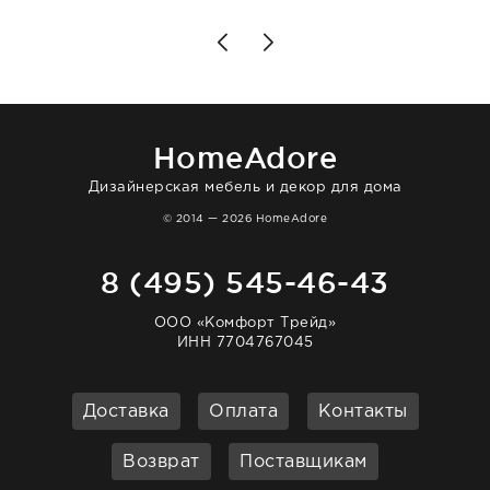
чувствуешь, что о тебе действительно
позаботились. Что касается самого ковра,
то качество выше всяких похвал. Выглядит
в интерьере ровно так, как хотел. Ещё раз -
большая благодарность сотрудникам
homeadore!
HomeAdore
Дизайнерская мебель и декор для дома
© 2014 — 2026 HomeAdore
8 (495) 545-46-43
ООО «Комфорт Трейд»
ИНН 7704767045
Доставка
Оплата
Контакты
Возврат
Поставщикам