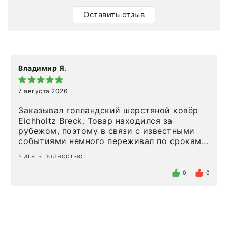
Оставить отзыв
Владимир Я.
7 августа 2026
Заказывал голландский шерстяной ковёр
Eichholtz Breck. Товар находился за
рубежом, поэтому в связи с известными
событиями немного переживал по срокам.
Но homeadore привезли ровно в
Читать полностью
определенное в договоре время, без
задержеки. Отдельно хочу отметить
0
0
персонал магазина. Настоящая
клиентоориентированность: помогли
разобраться в ряде вопросов, всё
подробно объяснили, были на связи на
каждом этапе. Это тот случай, когда