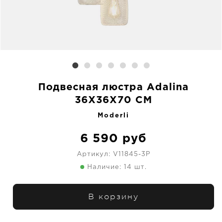
Подвесная люстра Adalina
36X36X70 CM
Moderli
6 590
руб
Артикул:
V11845-3P
Наличие: 14 шт.
В корзину