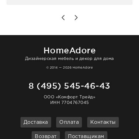
столовых приборов и других аксессуаров
для дома. Без покупки точно не уйти.
Позже заказывала остальные приборы -
доставили сдэком на следующий день к
нашему торжеству. Поддержка клиентов
отвечает очень быстро. Взаимодействием
очень довольна. Рекомендую!
HomeAdore
Дизайнерская мебель и декор для дома
© 2014 — 2026 HomeAdore
8 (495) 545-46-43
ООО «Комфорт Трейд»
ИНН 7704767045
Доставка
Оплата
Контакты
Возврат
Поставщикам