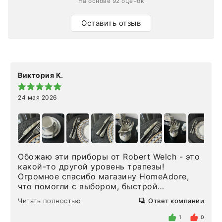
На основе 92 оценок
Оставить отзыв
Виктория К.
24 мая 2026
Обожаю эти приборы от Robert Welch - это
какой-то другой уровень трапезы!
Огромное спасибо магазину HomeAdore,
что помогли с выбором, быстрой
доставкой и высоким сервисом. Один раз
Читать полностью
Ответ компании
была здесь лично, забирала чайные ложки,
внутри очень много антикварной посуды,
1
0