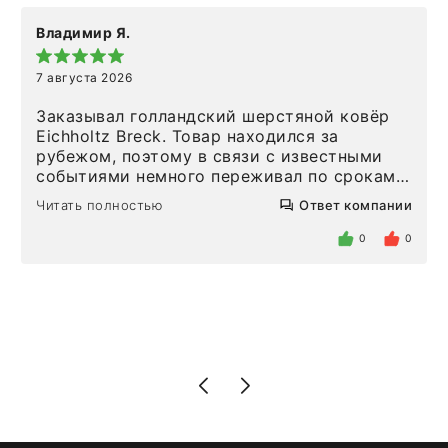
Владимир Я.
7 августа 2026
Заказывал голландский шерстяной ковёр
Eichholtz Breck. Товар находился за
рубежом, поэтому в связи с известными
событиями немного переживал по срокам.
Но homeadore привезли ровно в
Читать полностью
Ответ компании
определенное в договоре время, без
задержеки. Отдельно хочу отметить
0
0
персонал магазина. Настоящая
клиентоориентированность: помогли
разобраться в ряде вопросов, всё
подробно объяснили, были на связи на
каждом этапе. Это тот случай, когда
чувствуешь, что о тебе действительно
позаботились. Что касается самого ковра,
то качество выше всяких похвал. Выглядит
в интерьере ровно так, как хотел. Ещё раз -
большая благодарность сотрудникам