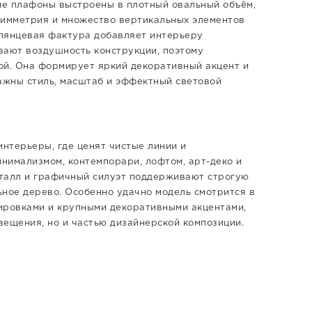
ие плафоны выстроены в плотный овальный объём,
симметрия и множество вертикальных элементов
глянцевая фактура добавляет интерьеру
вают воздушность конструкции, поэтому
ой. Она формирует яркий декоративный акцент и
важны стиль, масштаб и эффектный световой
нтерьеры, где ценят чистые линии и
нимализмом, контемпорари, лофтом, арт-деко и
еталл и графичный силуэт поддерживают строгую
льное дерево. Особенно удачно модель смотрится в
ировками и крупными декоративными акцентами,
свещения, но и частью дизайнерской композиции.