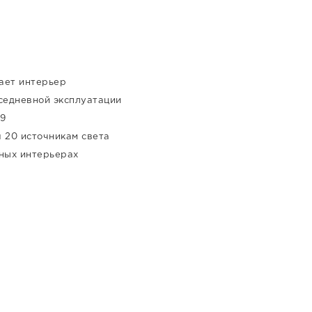
ает интерьер
седневной эксплуатации
G9
 20 источникам света
сных интерьерах