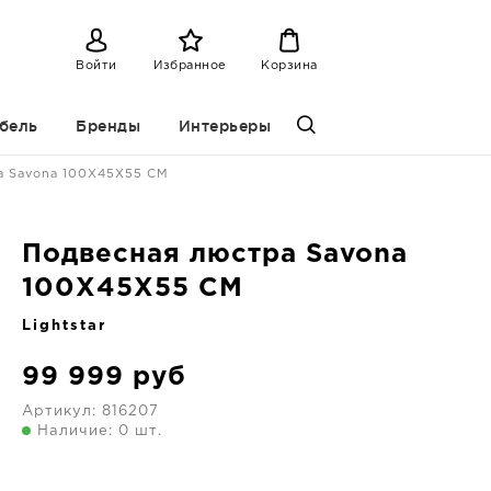
Войти
Избранное
Корзина
бель
Бренды
Интерьеры
а Savona 100X45X55 CM
Подвесная люстра Savona
100X45X55 CM
Lightstar
99 999
руб
Артикул:
816207
Наличие: 0 шт.