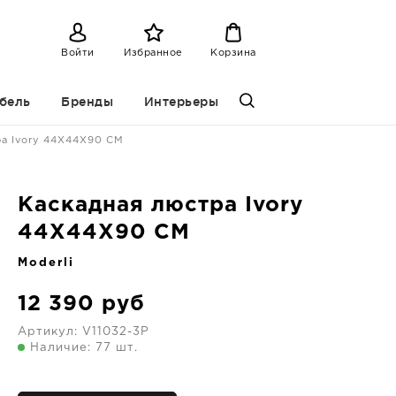
Войти
Избранное
Корзина
бель
Бренды
Интерьеры
ра Ivory 44X44X90 CM
Каскадная люстра Ivory
44X44X90 CM
Moderli
12 390
руб
Артикул:
V11032-3P
Наличие: 77 шт.