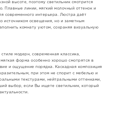
азной высоте, поэтому светильник смотрится
о. Плавные линии, мягкий молочный оттенок и
ля современного интерьера. Люстра даёт
ко источником освещения, но и заметным
аполнить комнату уютом, сохраняя визуальную
 стиле модерн, современная классика,
и мягкая форма особенно хорошо смотрятся в
твие и ощущение порядка. Каскадная композиция
ыразительным, при этом не спорит с мебелью и
уральными текстурами, нейтральными оттенками,
ший выбор, если Вы ищете светильник, который
актуальности.