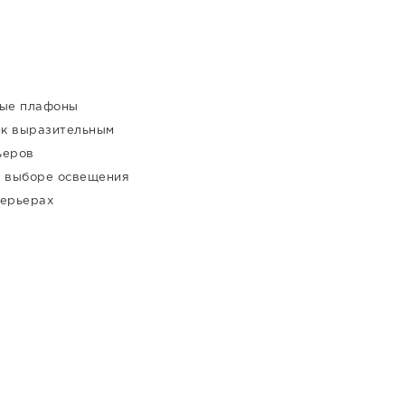
ные плафоны
ик выразительным
ьеров
ри выборе освещения
терьерах