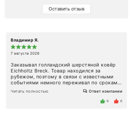
Оставить отзыв
Владимир Я.
7 августа 2026
Заказывал голландский шерстяной ковёр
Eichholtz Breck. Товар находился за
рубежом, поэтому в связи с известными
событиями немного переживал по срокам.
Но homeadore привезли ровно в
Читать полностью
Ответ компании
определенное в договоре время, без
задержеки. Отдельно хочу отметить
0
0
персонал магазина. Настоящая
клиентоориентированность: помогли
разобраться в ряде вопросов, всё
подробно объяснили, были на связи на
каждом этапе. Это тот случай, когда