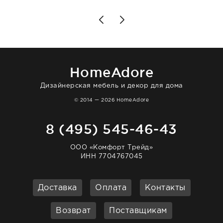
чувствуешь, что о тебе действительно
позаботились. Что касается самого ковра,
то качество выше всяких похвал. Выглядит
в интерьере ровно так, как хотел. Ещё раз -
большая благодарность сотрудникам
homeadore!
HomeAdore
Дизайнерская мебель и декор для дома
© 2014 — 2026 HomeAdore
8 (495) 545-46-43
ООО «Комфорт Трейд»
ИНН 7704767045
Доставка
Оплата
Контакты
Возврат
Поставщикам