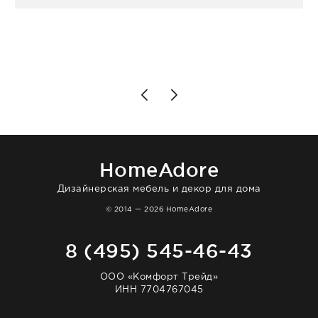
персонал магазина. Настоящая
клиентоориентированность: помогли
разобраться в ряде вопросов, всё
подробно объяснили, были на связи на
каждом этапе. Это тот случай, когда
чувствуешь, что о тебе действительно
позаботились. Что касается самого ковра,
то качество выше всяких похвал. Выглядит
в интерьере ровно так, как хотел. Ещё раз -
большая благодарность сотрудникам
homeadore!
HomeAdore
Дизайнерская мебель и декор для дома
© 2014 — 2026 HomeAdore
8 (495) 545-46-43
ООО «Комфорт Трейд»
ИНН 7704767045