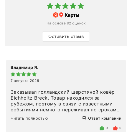
На основе 92 оценок
Оставить отзыв
Владимир Я.
7 августа 2026
Заказывал голландский шерстяной ковёр
Eichholtz Breck. Товар находился за
рубежом, поэтому в связи с известными
событиями немного переживал по срокам.
Но homeadore привезли ровно в
Читать полностью
Ответ компании
определенное в договоре время, без
задержеки. Отдельно хочу отметить
0
0