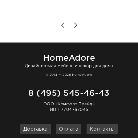
подробно объяснили, были на связи на
каждом этапе. Это тот случай, когда
чувствуешь, что о тебе действительно
позаботились. Что касается самого ковра,
то качество выше всяких похвал. Выглядит
в интерьере ровно так, как хотел. Ещё раз -
большая благодарность сотрудникам
homeadore!
HomeAdore
Дизайнерская мебель и декор для дома
© 2014 — 2026 HomeAdore
8 (495) 545-46-43
ООО «Комфорт Трейд»
ИНН 7704767045
Доставка
Оплата
Контакты