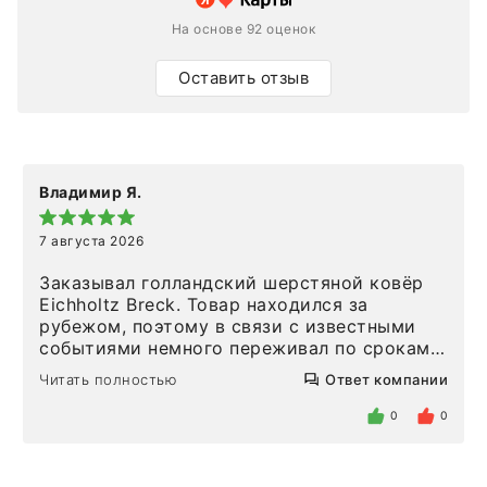
На основе 92 оценок
Оставить отзыв
Владимир Я.
7 августа 2026
Заказывал голландский шерстяной ковёр
Eichholtz Breck. Товар находился за
рубежом, поэтому в связи с известными
событиями немного переживал по срокам.
Но homeadore привезли ровно в
Читать полностью
Ответ компании
определенное в договоре время, без
задержеки. Отдельно хочу отметить
0
0
персонал магазина. Настоящая
клиентоориентированность: помогли
разобраться в ряде вопросов, всё