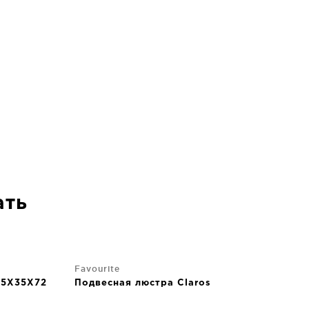
ать
Favourite
35X35X72
Подвесная люстра Claros