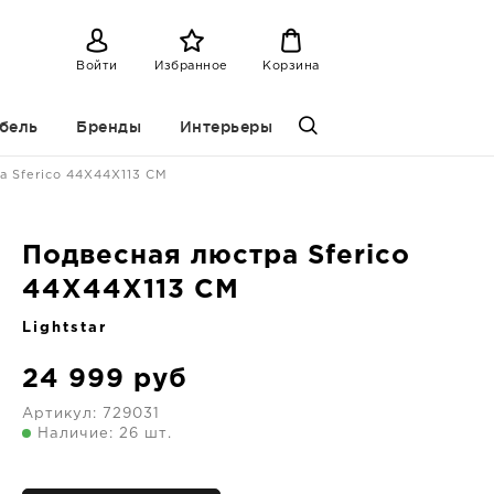
Войти
Избранное
Корзина
бель
Бренды
Интерьеры
а Sferico 44X44X113 CM
Подвесная люстра Sferico
44X44X113 CM
Lightstar
24 999
руб
Артикул:
729031
Наличие: 26 шт.