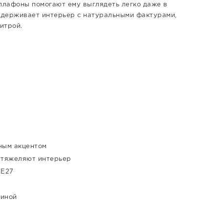
 плафоны помогают ему выглядеть легко даже в
ддерживает интерьер с натуральными фактурами,
итрой.
ным акцентом
утяжеляют интерьер
 E27
тиной