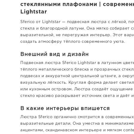
стеклянными плафонами | современн
Lightstar
Sferico от Lightstar — подвесная люстра с лёгкой,
стекла и благородной латуни. Она мягко собирает 
выразительной, не перегружая интерьер. Этот вари
создать атмосферу тёплого современного уюта.
Внешний вид и дизайн
Подвесная люстра Sferico Lightstar в латунном цве
тёплого металлического блеска и прозрачных стекл
подвесах и аккуратной центральной штанге, а окр
визуальную лёгкость. Круглая форма делает свети
или кухонным островом. Люстра создаёт ощущение 
стекло красиво раскрывает источник света и даёт 
В какие интерьеры впишется
Люстра Sferico органично смотрится в современных 
выразительные детали. Она уместна в минимализме
акцентами, скандинавском интерьере и мягком cont