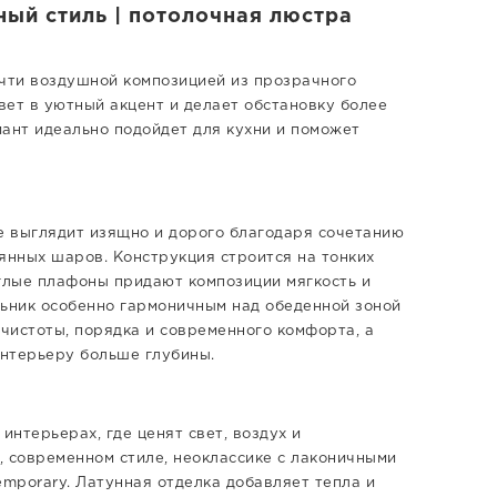
ый стиль | потолочная люстра
 почти воздушной композицией из прозрачного
свет в уютный акцент и делает обстановку более
ант идеально подойдет для кухни и поможет
те выглядит изящно и дорого благодаря сочетанию
янных шаров. Конструкция строится на тонких
углые плафоны придают композиции мягкость и
льник особенно гармоничным над обеденной зоной
чистоты, порядка и современного комфорта, а
интерьеру больше глубины.
интерьерах, где ценят свет, воздух и
, современном стиле, неоклассике с лаконичными
emporary. Латунная отделка добавляет тепла и