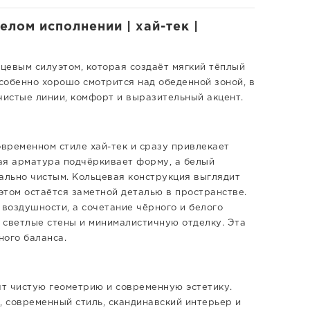
лом исполнении | хай-тек |
цевым силуэтом, которая создаёт мягкий тёплый
особенно хорошо смотрится над обеденной зоной, в
чистые линии, комфорт и выразительный акцент.
овременном стиле хай-тек и сразу привлекает
ая арматура подчёркивает форму, а белый
ально чистым. Кольцевая конструкция выглядит
этом остаётся заметной деталью в пространстве.
воздушности, а сочетание чёрного и белого
 светлые стены и минималистичную отделку. Эта
ного баланса.
ят чистую геометрию и современную эстетику.
, современный стиль, скандинавский интерьер и