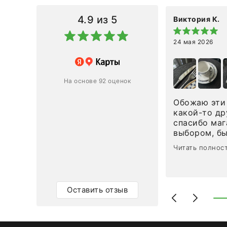
4.9
из 5
Виктория К.
24 мая 2026
 магазину за оперативную
лению и домтавке моего заказа.
ин приехал ко мне целым и
На основе 92 оценок
ным в течение трех дней!
Обожаю эти 
Ответ компании
какой-то др
спасибо маг
0
0
выбором, б
сервисом. О
Читать полнос
чайные ложк
посуды, сто
аксессуаров
уйти. Позже
Оставить отзыв
доставили с
торжеству. 
быстро. Вза
Рекомендую