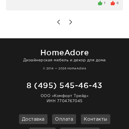
внутри очень много антикварной посуды,
1
0
столовых приборов и других аксессуаров
для дома. Без покупки точно не уйти.
Позже заказывала остальные приборы -
доставили сдэком на следующий день к
нашему торжеству. Поддержка клиентов
отвечает очень быстро. Взаимодействием
очень довольна. Рекомендую!
HomeAdore
Дизайнерская мебель и декор для дома
© 2014 — 2026 HomeAdore
8 (495) 545-46-43
ООО «Комфорт Трейд»
ИНН 7704767045
Доставка
Оплата
Контакты