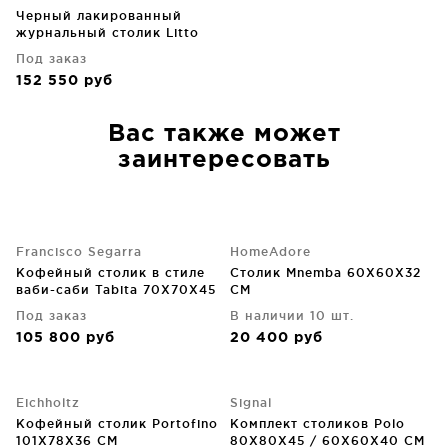
Черный лакированный
журнальный столик Litto
140X70X30 CM
Под заказ
152 550
руб
Вас также может
заинтересовать
Francisco Segarra
HomeAdore
Кофейный столик в стиле
Столик Mnemba 60X60X32
ваби-саби Tabita 70X70X45
CM
CM
Под заказ
В наличии 10 шт.
105 800
руб
20 400
руб
Eichholtz
Signal
Кофейный столик Portofino
Комплект столиков Polo
101X78X36 CM
80X80X45 / 60X60X40 CM