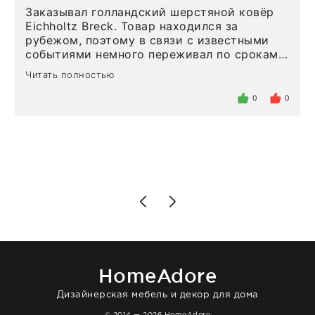
Заказывал голландский шерстяной ковёр
Eichholtz Breck. Товар находился за
рубежом, поэтому в связи с известными
событиями немного переживал по срокам.
Но homeadore привезли ровно в
Читать полностью
определенное в договоре время, без
задержеки. Отдельно хочу отметить
0
0
персонал магазина. Настоящая
клиентоориентированность: помогли
разобраться в ряде вопросов, всё
подробно объяснили, были на связи на
каждом этапе. Это тот случай, когда
чувствуешь, что о тебе действительно
позаботились. Что касается самого ковра,
то качество выше всяких похвал. Выглядит
в интерьере ровно так, как хотел. Ещё раз -
большая благодарность сотрудникам
homeadore!
HomeAdore
Дизайнерская мебель и декор для дома