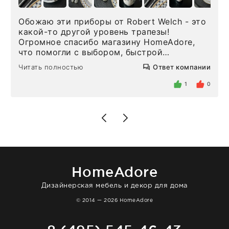
Обожаю эти приборы от Robert Welch - это
какой-то другой уровень трапезы!
Огромное спасибо магазину HomeAdore,
что помогли с выбором, быстрой
доставкой и высоким сервисом. Один раз
Читать полностью
Ответ компании
была здесь лично, забирала чайные ложки,
внутри очень много антикварной посуды,
1
0
столовых приборов и других аксессуаров
для дома. Без покупки точно не уйти.
Позже заказывала остальные приборы -
доставили сдэком на следующий день к
нашему торжеству. Поддержка клиентов
отвечает очень быстро. Взаимодействием
очень довольна. Рекомендую!
HomeAdore
Дизайнерская мебель и декор для дома
© 2014 — 2026 HomeAdore