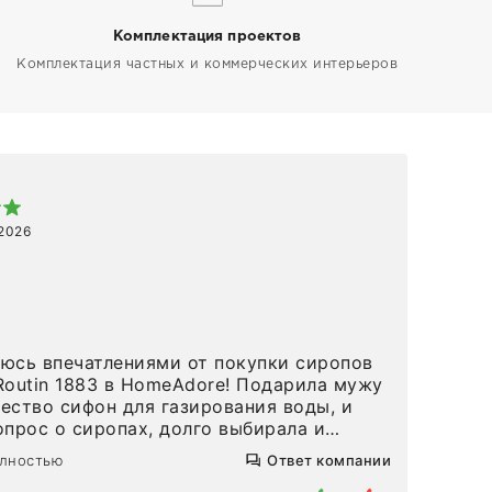
Комплектация проектов
Комплектация частных и коммерческих интерьеров
Арт
 2026
1 ап
Спа
 в HomeAdore! Подарила мужу
вов
ество сифон для газирования воды, и
и р
опрос о сиропах, долго выбирала и
попробовать сироп Maison Routin кола, (
олностью
Ответ компании
 вкусный, но больше похож на Байкал),