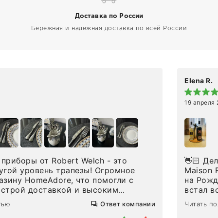
Доставка по России
Бережная и надежная доставка по всей России
Elena R.
19 апреля
приборы от Robert Welch - это
👋🏻 Делюсь впечатлениями от покупки сиропов
угой уровень трапезы! Огромное
Maison Routin 1883
азину HomeAdore, что помогли с
на Рожд
ыстрой доставкой и высоким
встал в
дин раз была здесь лично, забирала
решила 
тью
Ответ компании
Читать п
и, внутри очень много антикварной
ооочень