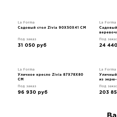
La Forma
La Forma
Садовый стол Zivia 90X50X41 CM
Садовый 
веревоч
оцинков
Под заказ
Под зака
31 050
руб
24 44
La Forma
La Forma
Уличное кресло Zivia 87X78X80
Уличный
CM
из экрю
стали т
Под заказ
Под зака
96 930
руб
203 8
Ва