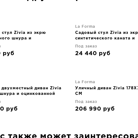
La Forma
стул Zivia из экрю
Садовый стул Zivia из эк
ного шнура и
синтетического каната и
анной стали 54X65X81 CM
бордовой оцинкованной 
з
Под заказ
54X65X81 CM
0
руб
24 440
руб
La Forma
 двухместный диван Zivia
Уличный диван Zivia 178
-шнура и оцинкованной
CM
ауп 178X79X80 CM
з
Под заказ
50
руб
206 990
руб
с также может заинтересов