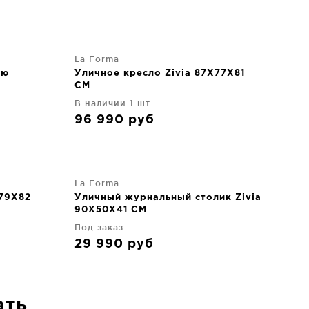
La Forma
рю
Уличное кресло Zivia 87X77X81
CM
стали
В наличии 1 шт.
96 990
руб
La Forma
X79X82
Уличный журнальный столик Zivia
90X50X41 CM
Под заказ
29 990
руб
ать