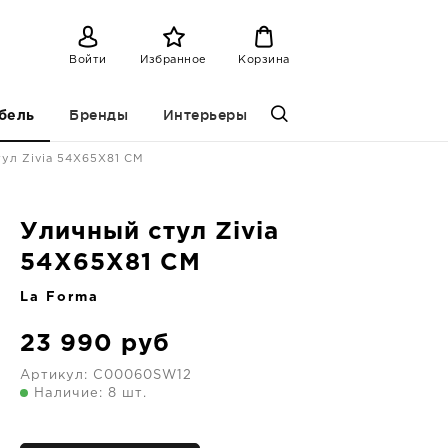
Войти
Избранное
Корзина
Бренды
Интерьеры
бель
ул Zivia 54X65X81 CM
Уличный стул Zivia
54X65X81 CM
La Forma
23 990
руб
Артикул:
C00060SW12
Наличие: 8 шт.