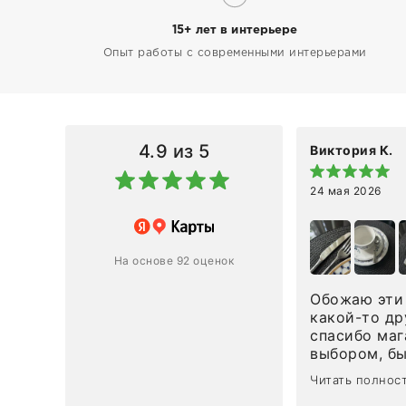
15+ лет в интерьере
Опыт работы с современными интерьерами
4.9
из 5
Виктория К.
24 мая 2026
 магазину за оперативную
лению и домтавке моего заказа.
ин приехал ко мне целым и
На основе 92 оценок
ным в течение трех дней!
Обожаю эти 
Ответ компании
какой-то др
спасибо маг
0
0
выбором, б
сервисом. О
Читать полнос
чайные ложк