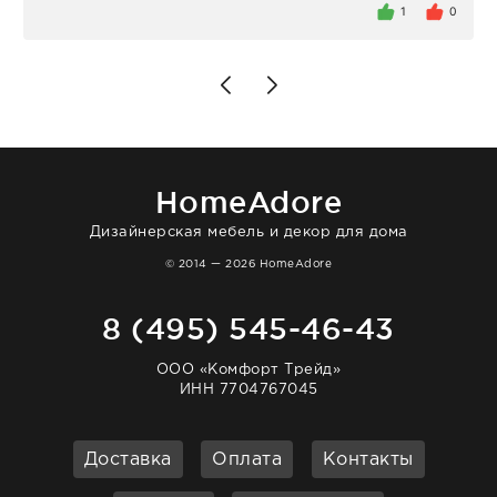
внутри очень много антикварной посуды,
1
0
столовых приборов и других аксессуаров
для дома. Без покупки точно не уйти.
Позже заказывала остальные приборы -
доставили сдэком на следующий день к
нашему торжеству. Поддержка клиентов
отвечает очень быстро. Взаимодействием
очень довольна. Рекомендую!
HomeAdore
Дизайнерская мебель и декор для дома
© 2014 — 2026 HomeAdore
8 (495) 545-46-43
ООО «Комфорт Трейд»
ИНН 7704767045
Доставка
Оплата
Контакты