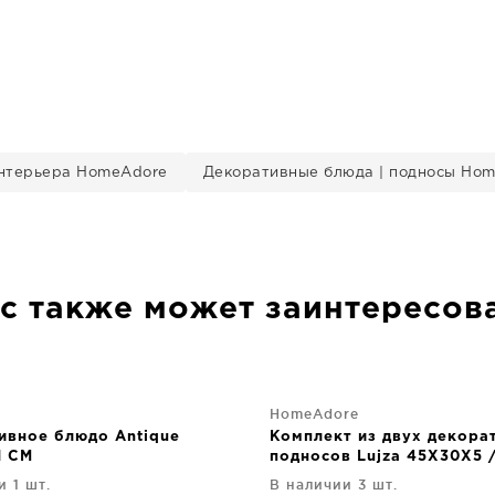
нтерьера HomeAdore
Декоративные блюда | подносы Ho
с также может заинтересов
HomeAdore
ивное блюдо Antique
Комплект из двух декора
1 CM
подносов Lujza 45X30X5 
39X25X5 CM
и 1 шт.
В наличии 3 шт.