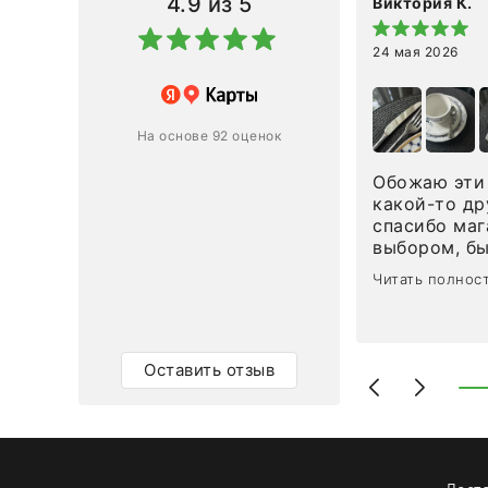
4.9
из 5
Виктория К.
24 мая 2026
 магазину за оперативную
лению и домтавке моего заказа.
ин приехал ко мне целым и
На основе 92 оценок
ным в течение трех дней!
Обожаю эти 
Ответ компании
какой-то др
спасибо маг
0
0
выбором, б
сервисом. О
Читать полнос
чайные ложк
посуды, сто
аксессуаров
уйти. Позже
Оставить отзыв
доставили с
торжеству. 
быстро. Вза
Рекомендую