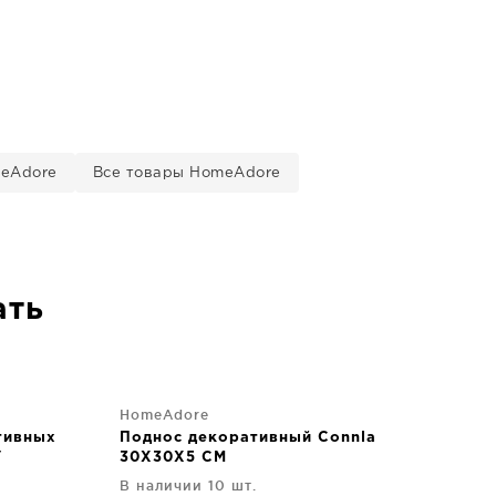
meAdore
Все товары HomeAdore
ать
HomeAdore
тивных
Поднос декоративный Connla
/
30X30X5 CM
В наличии 10 шт.