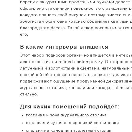
бортик с аккуратными прорезными ручками делает
оформлено стеклянной поверхностью с изящными ра
каждого подноса свой рисунок, поэтому вместе они
золотистая окантовка красиво обрамляет светлый ц
благородного блеска. Такой декор воспринимается 
его.
В какие интерьеры впишется
Этот набор подносов органично впишется в интерье
деко, эклектика и refined contemporary. Он хорошо 
латунными и золотистыми акцентами, натуральным 
спокойной обстановке подносы становятся деликат
поддерживают ощущение продуманной декоративнос
журнального столика, консоли или комода, Tahmina
стильно.
Для каких помещений подойдёт:
гостиная и зона журнального столика
столовая и кухня для красивой сервировки
спальня на комод или туалетный столик