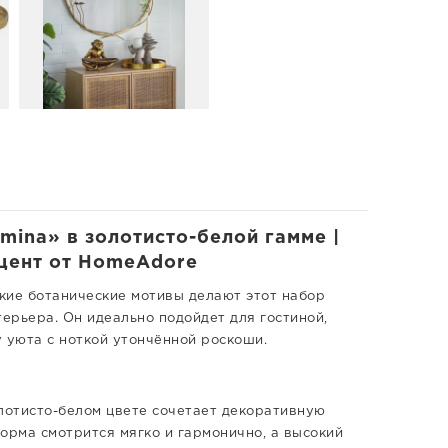
ina» в золотисто-белой гамме |
кцент от HomeAdore
нкие ботанические мотивы делают этот набор
ерьера. Он идеально подойдет для гостиной,
 уюта с ноткой утончённой роскоши.
олотисто-белом цвете сочетает декоративную
орма смотрится мягко и гармонично, а высокий