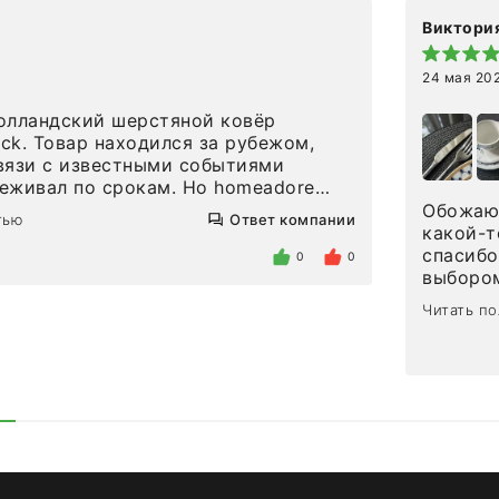
Виктория
24 мая 20
олландский шерстяной ковёр
eck. Товар находился за рубежом,
вязи с известными событиями
л по срокам. Но homeadore
вно в определенное в договоре
Обожаю 
тью
Ответ компании
тдельно хочу отметить
какой-т
газина. Настоящая
спасибо
0
0
нтированность: помогли
выбором
 в ряде вопросов, всё подробно
сервисо
Читать п
были на связи на каждом этапе. Это
чайные 
когда чувствуешь, что о тебе
посуды,
заботились. Что касается
аксессу
а, то качество выше всяких похвал.
уйти. П
интерьере ровно так, как хотел. Ещё
достави
ая благодарность сотрудникам
торжест
быстро.
Рекоме