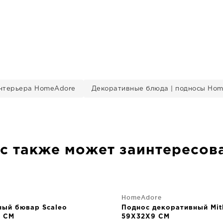
нтерьера HomeAdore
Декоративные блюда | подносы Ho
с также может заинтересов
HomeAdore
ный бювар Scaleo
Поднос декоративный Mit
 CM
59X32X9 CM