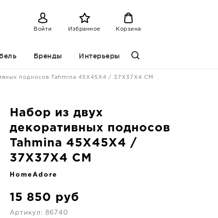
Войти
Избранное
Корзина
бель
Бренды
Интерьеры
тивных подносов Tahmina 45X45X4 / 37X37X4 CM
Набор из двух
декоративных подносов
Tahmina 45X45X4 /
37X37X4 CM
HomeAdore
15 850
руб
Артикул:
86740