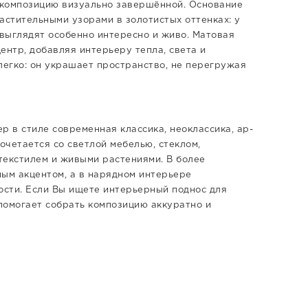
 композицию визуально завершённой. Основание
стительными узорами в золотистых оттенках: у
 выглядят особенно интересно и живо. Матовая
ентр, добавляя интерьеру тепла, света и
легко: он украшает пространство, не перегружая
р в стиле современная классика, неоклассика, ар-
сочетается со светлой мебелью, стеклом,
текстилем и живыми растениями. В более
ным акцентом, а в нарядном интерьере
ти. Если Вы ищете интерьерный поднос для
 помогает собрать композицию аккуратно и