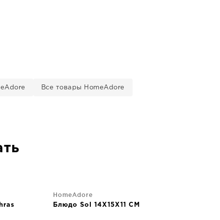
meAdore
Все товары HomeAdore
ать
HomeAdore
hras
Блюдо Sol 14X15X11 CM