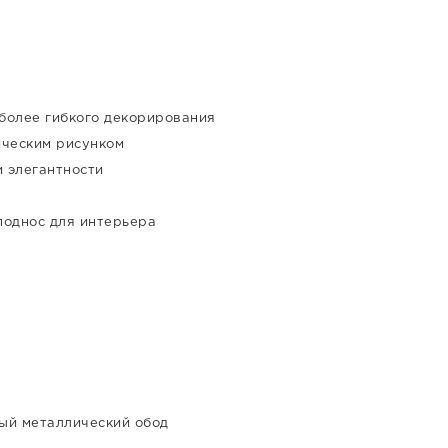
 более гибкого декорирования
ическим рисунком
и элегантности
поднос для интерьера
вый металлический обод