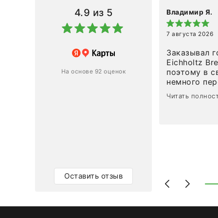
4.9
из 5
Владимир Я.
7 августа 2026
азин
Заказывал г
Eichholtz Br
Ответ компании
поэтому в с
На основе 92 оценок
немного пережива
1
0
привезли ро
Читать полнос
время, без задержеки. О
персонал ма
клиентоорие
разобраться
объяснили, 
тот случай, 
действительно по
самого ковр
Оставить отзыв
Выглядит в 
раз - больш
homeadore!