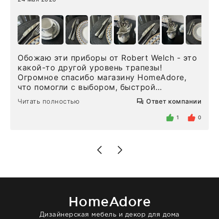
Обожаю эти приборы от Robert Welch - это
какой-то другой уровень трапезы!
Огромное спасибо магазину HomeAdore,
что помогли с выбором, быстрой
доставкой и высоким сервисом. Один раз
Читать полностью
Ответ компании
была здесь лично, забирала чайные ложки,
внутри очень много антикварной посуды,
1
0
столовых приборов и других аксессуаров
для дома. Без покупки точно не уйти.
Позже заказывала остальные приборы -
доставили сдэком на следующий день к
нашему торжеству. Поддержка клиентов
отвечает очень быстро. Взаимодействием
очень довольна. Рекомендую!
HomeAdore
Дизайнерская мебель и декор для дома