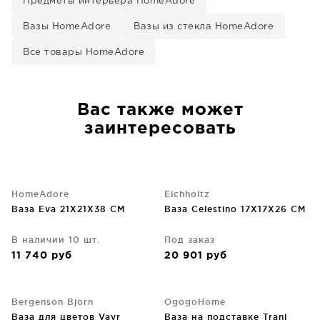
Предметы интерьера HomeAdore
Вазы HomeAdore
Вазы из стекла HomeAdore
Все товары HomeAdore
Вас также может
заинтересовать
HomeAdore
Eichholtz
Ваза Eva 21X21X38 CM
Ваза Celestino 17X17X26 CM
В наличии 10 шт.
Под заказ
11 740
руб
20 901
руб
Bergenson Bjorn
OgogoHome
Ваза для цветов Vayr
Ваза на подставке Trani