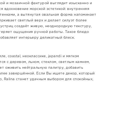
кой и мозаичной фактурой выглядит изысканно и
ся вдохновение морской эстетикой: внутренняя
тенками, а вытянутая овальная форма напоминает
ёркивает светлый верх и делает силуэт более
устриц создаёт живую, неоднородную текстуру,
 теряет ощущения ручной работы. Такое блюдо
обавляет интерьеру деликатный блеск.
е, coastal, неоклассике, japandi и мягком
я с деревом, льном, стеклом, светлым камнем,
ает оживить нейтральную палитру, добавить
олее завершённой. Если Вы ищете декор, который
о, Ralina станет удачным выбором для спокойных,