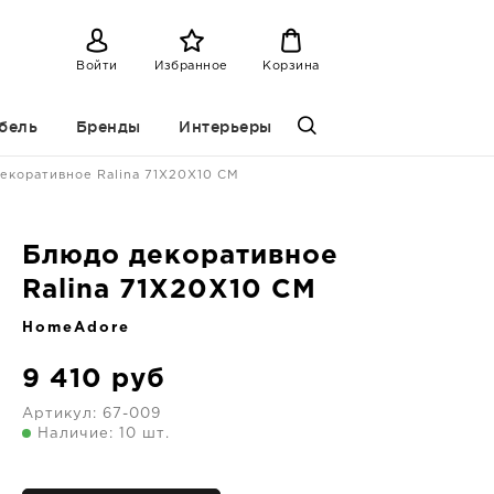
Войти
Избранное
Корзина
бель
Бренды
Интерьеры
екоративное Ralina 71X20X10 CM
Блюдо декоративное
Ralina 71X20X10 CM
HomeAdore
9 410
руб
Артикул:
67-009
Наличие: 10 шт.