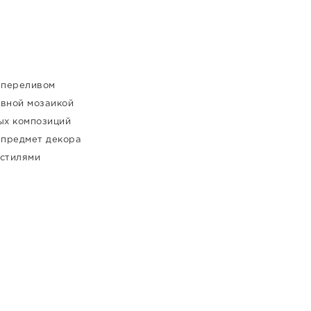
 переливом
ивной мозаикой
ых композиций
 предмет декора
 стилями