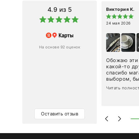
4.9
из 5
Виктория К.
24 мая 2026
 магазину за оперативную
лению и домтавке моего заказа.
ин приехал ко мне целым и
На основе 92 оценок
ным в течение трех дней!
Обожаю эти 
Ответ компании
какой-то др
спасибо маг
0
0
выбором, б
сервисом. О
Читать полнос
чайные ложк
посуды, сто
аксессуаров
уйти. Позже
Оставить отзыв
доставили с
торжеству. 
быстро. Вза
Рекомендую