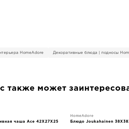
нтерьера HomeAdore
Декоративные блюда | подносы Ho
с также может заинтересов
HomeAdore
ивная чаша Ace 42X27X25
Блюдо Joukahainen 38X3