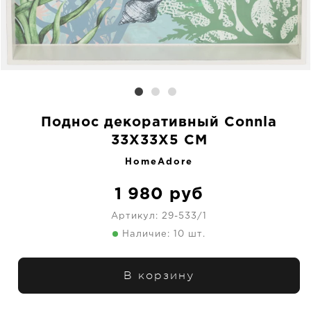
Поднос декоративный Connla
33X33X5 CM
HomeAdore
1 980
руб
Артикул:
29-533/1
Наличие: 10 шт.
В корзину