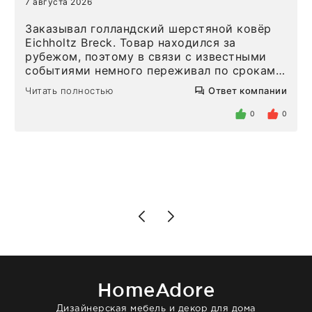
7 августа 2026
Заказывал голландский шерстяной ковёр
Eichholtz Breck. Товар находился за
рубежом, поэтому в связи с известными
событиями немного переживал по срокам.
Но homeadore привезли ровно в
Читать полностью
Ответ компании
определенное в договоре время, без
задержеки. Отдельно хочу отметить
0
0
персонал магазина. Настоящая
клиентоориентированность: помогли
разобраться в ряде вопросов, всё
подробно объяснили, были на связи на
каждом этапе. Это тот случай, когда
чувствуешь, что о тебе действительно
позаботились. Что касается самого ковра,
то качество выше всяких похвал. Выглядит
в интерьере ровно так, как хотел. Ещё раз -
большая благодарность сотрудникам
homeadore!
HomeAdore
Дизайнерская мебель и декор для дома