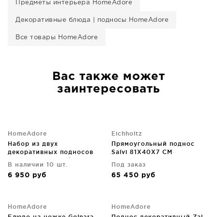
Предметы интерьера HomeAdore
Декоративные блюда | подносы HomeAdore
Все товары HomeAdore
Вас также может
заинтересовать
HomeAdore
Eichholtz
Набор из двух
Прямоугольный поднос
декоративных подносов
Salvi 81X40X7 CM
Maroco 55X29X7 / 49X25X6
В наличии 10 шт.
Под заказ
CM
6 950
руб
65 450
руб
HomeAdore
HomeAdore
Блюдо на ножке Golnara
Поднос декоративный Zal