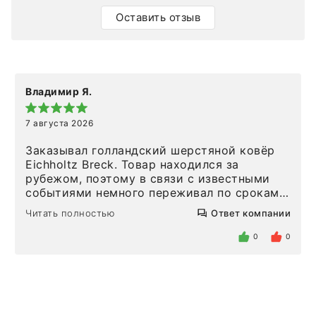
Оставить отзыв
Владимир Я.
7 августа 2026
Заказывал голландский шерстяной ковёр
Eichholtz Breck. Товар находился за
рубежом, поэтому в связи с известными
событиями немного переживал по срокам.
Но homeadore привезли ровно в
Читать полностью
Ответ компании
определенное в договоре время, без
задержеки. Отдельно хочу отметить
0
0
персонал магазина. Настоящая
клиентоориентированность: помогли
разобраться в ряде вопросов, всё
подробно объяснили, были на связи на
каждом этапе. Это тот случай, когда