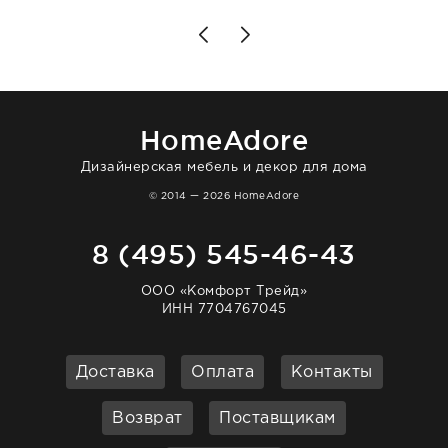
чувствуешь, что о тебе действительно
позаботились. Что касается самого ковра,
то качество выше всяких похвал. Выглядит
в интерьере ровно так, как хотел. Ещё раз -
большая благодарность сотрудникам
homeadore!
HomeAdore
Дизайнерская мебель и декор для дома
© 2014 — 2026 HomeAdore
8 (495) 545-46-43
ООО «Комфорт Трейд»
ИНН 7704767045
Доставка
Оплата
Контакты
Возврат
Поставщикам