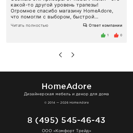
какой-то другой уровень трапезы!
Огромное спасибо магазину HomeAdore,
что помогли с выбором, быстрой
доставкой и высоким сервисом. Один раз
Читать полностью
Ответ компании
была здесь лично, забирала чайные ложки,
внутри очень много антикварной посуды,
1
0
столовых приборов и других аксессуаров
для дома. Без покупки точно не уйти.
Позже заказывала остальные приборы -
доставили сдэком на следующий день к
нашему торжеству. Поддержка клиентов
отвечает очень быстро. Взаимодействием
очень довольна. Рекомендую!
HomeAdore
Дизайнерская мебель и декор для дома
© 2014 — 2026 HomeAdore
8 (495) 545-46-43
ООО «Комфорт Трейд»