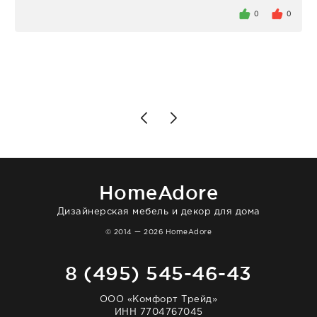
задержеки. Отдельно хочу отметить
0
0
персонал магазина. Настоящая
клиентоориентированность: помогли
разобраться в ряде вопросов, всё
подробно объяснили, были на связи на
каждом этапе. Это тот случай, когда
чувствуешь, что о тебе действительно
позаботились. Что касается самого ковра,
то качество выше всяких похвал. Выглядит
в интерьере ровно так, как хотел. Ещё раз -
большая благодарность сотрудникам
homeadore!
HomeAdore
Дизайнерская мебель и декор для дома
© 2014 — 2026 HomeAdore
8 (495) 545-46-43
ООО «Комфорт Трейд»
ИНН 7704767045