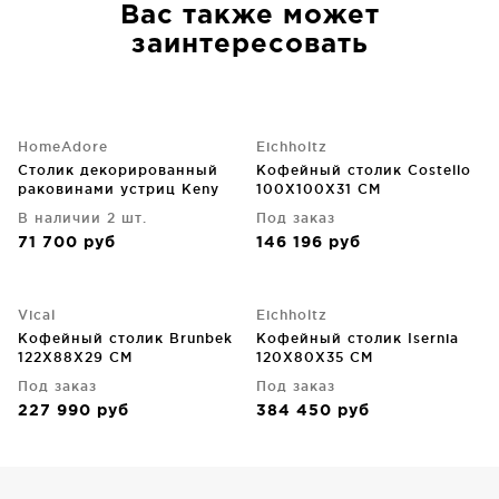
Вас также может
заинтересовать
HomeAdore
Eichholtz
Столик декорированный
Кофейный столик Costello
раковинами устриц Keny
100X100X31 CM
89X89X41
В наличии 2 шт.
Под заказ
71 700
руб
146 196
руб
Vical
Eichholtz
Кофейный столик Brunbek
Кофейный столик Isernia
122X88X29 CM
120X80X35 CM
Под заказ
Под заказ
227 990
руб
384 450
руб