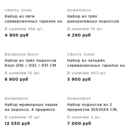
Liberty Jones
HomeAdore
Набор из пяти
Набор из трёх
сервировочных тарелок на
декоративных подносов
деревянном подносе
Connla 33X33X5 / 30X30X5
В наличии 456 шт.
В наличии 10 шт.
Sorrento
/ 27X27X4 CM
4 900
руб
4 290
руб
Bergenson Bjorn
Liberty Jones
Набор из трёх подносов
Набор из четырёх
Keyn Ø36 / Ø32 / Ø31 CM
сервировочных тарелок на
деревянном подносе
В наличии 16 шт.
В наличии 403 шт.
Sorrento
8 900
руб
3 900
руб
HomeAdore
HomeAdore
Набор мраморных чашек
Набор подносов из 2
на подносе, 4 предмета
предметов 35X35X4 CM;
31.8X9X7 CM
30X30X4 CM
В наличии 10 шт.
В наличии 2 шт.
12 530
руб
7 000
руб