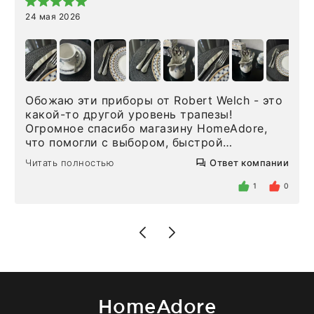
24 мая 2026
Обожаю эти приборы от Robert Welch - это
какой-то другой уровень трапезы!
Огромное спасибо магазину HomeAdore,
что помогли с выбором, быстрой
доставкой и высоким сервисом. Один раз
Читать полностью
Ответ компании
была здесь лично, забирала чайные ложки,
внутри очень много антикварной посуды,
1
0
столовых приборов и других аксессуаров
для дома. Без покупки точно не уйти.
Позже заказывала остальные приборы -
доставили сдэком на следующий день к
нашему торжеству. Поддержка клиентов
отвечает очень быстро. Взаимодействием
очень довольна. Рекомендую!
HomeAdore