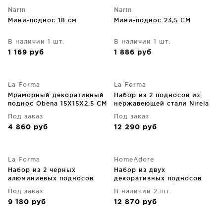
Narin
Narin
Мини-поднос 18 см
Мини-поднос 23,5 CM
В наличии 1 шт.
В наличии 1 шт.
1 169
руб
1 886
руб
La Forma
La Forma
Мраморный декоративный
Набор из 2 подносов из
поднос Obena 15X15X2.5 CM
нержавеющей стали Nirela
29.4X14.7X1.5 CM
Под заказ
Под заказ
4 860
руб
12 290
руб
La Forma
HomeAdore
Набор из 2 черных
Набор из двух
алюминиевых подносов
декоративных подносов
Mabic 30X12.5X2.5 CM
Hulda 40X40X4 / 34X34X4
Под заказ
В наличии 2 шт.
CM
9 180
руб
12 870
руб