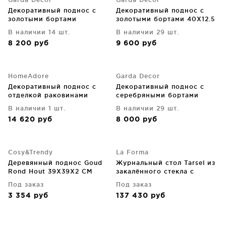
Декоративный поднос с
Декоративный поднос с
золотыми бортами
золотыми бортами 40X12.5
35X35X12,5 CM
CM
В наличии 14 шт.
В наличии 29 шт.
8 200
руб
9 600
руб
HomeAdore
Garda Decor
Декоративный поднос с
Декоративный поднос с
отделкой раковинами
серебряными бортами
устриц 45X35X5 CM
35X35X12.5 CM
В наличии 1 шт.
В наличии 29 шт.
14 620
руб
8 000
руб
Cosy&Trendy
La Forma
Деревянный поднос Goud
Журнальный стол Tarsel из
Rond Hout 39X39X2 CM
закалённого стекла с
подносом из шпона ореха
Под заказ
Под заказ
и конструкцией из
3 354
руб
137 430
руб
шлифованной
нержавеющей стали
140X60 CM