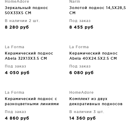
HomeAdore
Narin
Зеркальный поднос
Золотой поднос 14,5X28,5
50X33X5 CM
CM
В наличии 2 шт.
Под заказ
8 280
руб
8 455
руб
La Forma
La Forma
Керамический поднос
Керамический поднос
Abela 32X13X3.5 CM
Abela 40X24.5X2.5 CM
Под заказ
Под заказ
4 050
руб
6 080
руб
La Forma
HomeAdore
Керамический поднос с
Комплект из двух
разноцветными линиями
декоративных подносов
Belor 31.8X13X3.5 CM
Acantha 51X33X5 / 42X26X5
Под заказ
В наличии 3 шт.
CM
4 860
руб
14 360
руб