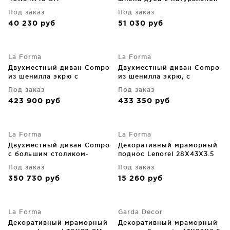
отделкой и бежевой
Под заказ
Под заказ
металлической
40 230
руб
51 030
руб
конструкцией 40X54X45
CM
La Forma
La Forma
Двухместный диван Compo
Двухместный диван Compo
из шенилла экрю с
из шенилла экрю, с
небольшим столиком-
большим подносом из
Под заказ
Под заказ
подносом под дубовый
дубового шпона и
423 900
руб
433 350
руб
шпон и бежевым
бежевым металлическим
металлическим каркасом
каркасом 200 CM
200 CM
La Forma
La Forma
Двухместный диван Compo
Декоративный мраморный
с большим столиком-
поднос Lenorel 28X43X3.5
подносом и чёрным
CM
Под заказ
Под заказ
металлическим каркасом
350 730
руб
15 260
руб
200X98X82 CM
La Forma
Garda Decor
Декоративный мраморный
Декоративный мраморный