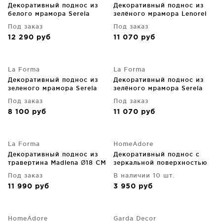
Декоративный поднос из
Декоративный поднос из
белого мрамора Serela
зелёного мрамора Lenorel
35X35X4 CM
23X30X3.5 CM
Под заказ
Под заказ
12 290
руб
11 070
руб
La Forma
La Forma
Декоративный поднос из
Декоративный поднос из
зеленого мрамора Serela
зелёного мрамора Serela
18X18 CM
35X18X3 CM
Под заказ
Под заказ
8 100
руб
11 070
руб
La Forma
HomeAdore
Декоративный поднос из
Декоративный поднос с
травертина Madlena Ø18 CM
зеркальной поверхностью
36.5X24.8X3.3 CM
Под заказ
В наличии 10 шт.
11 990
руб
3 950
руб
HomeAdore
Garda Decor