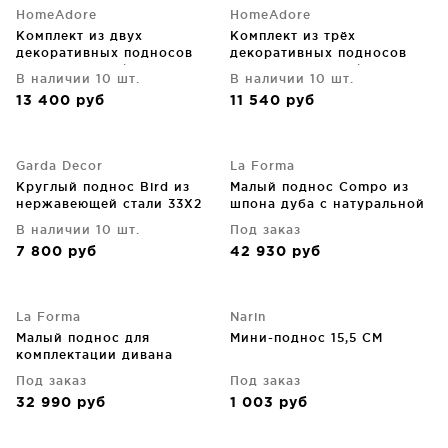
HomeAdore
HomeAdore
Комплект из двух
Комплект из трёх
декоративных подносов
декоративных подносов
Zal 49X30X10 / 44X26X10
Heleina 44X39X7 / 40X34X7
В наличии 10 шт.
В наличии 10 шт.
CM
/ 35X30X7 CM
13 400
руб
11 540
руб
Garda Decor
La Forma
Круглый поднос Bird из
Малый поднос Compo из
нержавеющей стали 33X2
шпона дуба с натуральной
CM
отделкой и бежевой
В наличии 10 шт.
Под заказ
металлической
7 800
руб
42 930
руб
конструкцией 21X54X3 CM
La Forma
Narin
Малый поднос для
Мини-поднос 15,5 CM
комплектации дивана
Compo 21X54 CM
Под заказ
Под заказ
32 990
руб
1 003
руб