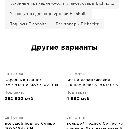
Кухонные принадлежности и аксессуары Eichholtz
Аксессуары для сервировки Eichholtz
Подносы Eichholtz
Все товары Eichholtz
Другие варианты
La Forma
La Forma
Барочный поднос
Белый керамический
BARROco VI 45X75X21 CM
поднос Belor 31.8X13X3.5
CM
Под заказ
Под заказ
292 950
руб
4 860
руб
La Forma
La Forma
Большой поднос Compo
Большой поднос Compo из
40X54X45 CM
шпона дуба с натуральной