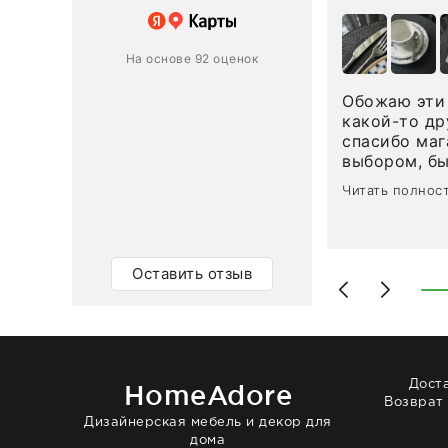
 магазину за оперативную
лению и домтавке моего заказа.
ин приехал ко мне целым и
На основе 92 оценок
ным в течение трех дней!
Обожаю эти 
Ответ компании
какой-то др
спасибо маг
0
0
выбором, б
сервисом. О
Читать полнос
чайные ложк
посуды, сто
аксессуаров
уйти. Позже
Оставить отзыв
доставили с
торжеству. 
быстро. Вза
Рекомендую
Дост
HomeAdore
Возврат
Дизайнерская мебель и декор для
дома