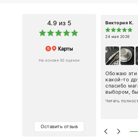
4.9
из 5
Виктория К.
24 мая 2026
 магазину за оперативную
лению и домтавке моего заказа.
ин приехал ко мне целым и
На основе 92 оценок
ным в течение трех дней!
Обожаю эти 
Ответ компании
какой-то др
спасибо маг
0
0
выбором, б
сервисом. О
Читать полнос
чайные ложк
посуды, сто
аксессуаров
уйти. Позже
Оставить отзыв
доставили с
торжеству. 