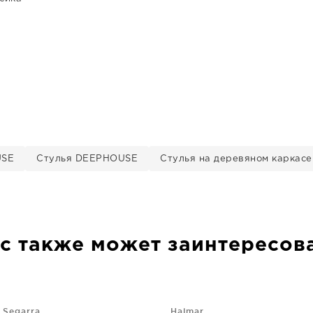
USE
Стулья DEEPHOUSE
Стулья на деревяном каркас
с также может заинтересов
 Segarra
Halmar