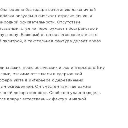
 благородно благодаря сочетанию лаконичной
обивка визуально смягчает строгие линии, а
риродной основательности. Отсутствие
рсальным: стул не перегружает пространство и
ную зону. Бежевый оттенок легко сочетается с
 палитрой, а текстильная фактура делает образ
инавских, неоклассических и эко-интерьерах. Ему
алами, мягкими оттенками и сдержанной
осферу уюта в интерьере с деревянными
лым освещением. Он уместен там, где важны
лишней декоративности. Особенно удачно модель
тся вокруг естественных фактур и мягкой