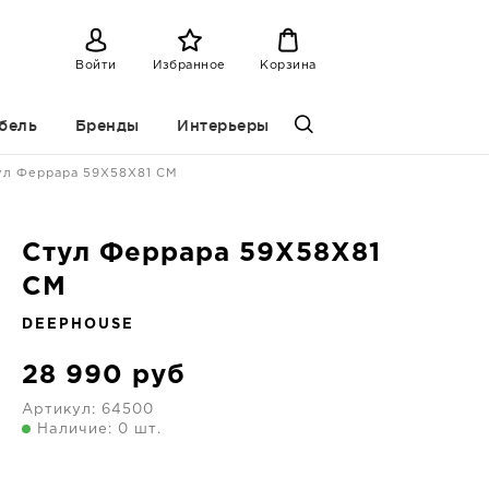
Войти
Избранное
Корзина
бель
Бренды
Интерьеры
ул Феррара 59X58X81 CM
Стул Феррара 59X58X81
CM
DEEPHOUSE
28 990
руб
Артикул:
64500
Наличие: 0 шт.