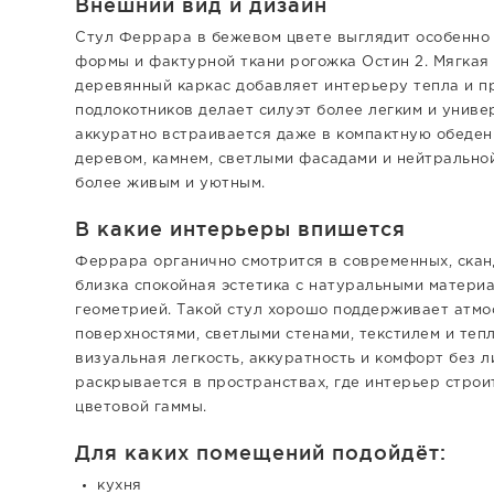
Внешний вид и дизайн
Стул Феррара в бежевом цвете выглядит особенно
формы и фактурной ткани рогожка Остин 2. Мягкая 
деревянный каркас добавляет интерьеру тепла и п
подлокотников делает силуэт более легким и униве
аккуратно встраивается даже в компактную обеден
деревом, камнем, светлыми фасадами и нейтральной
более живым и уютным.
В какие интерьеры впишется
Феррара органично смотрится в современных, сканд
близка спокойная эстетика с натуральными матери
геометрией. Такой стул хорошо поддерживает атм
поверхностями, светлыми стенами, текстилем и теп
визуальная легкость, аккуратность и комфорт без 
раскрывается в пространствах, где интерьер строи
цветовой гаммы.
Для каких помещений подойдёт:
кухня