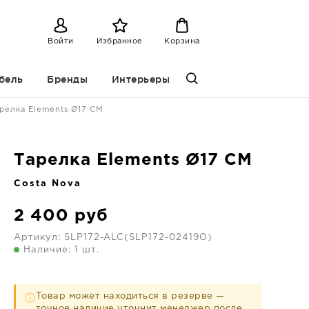
Войти
Избранное
Корзина
бель
Бренды
Интерьеры
релка Elements Ø17 CM
Тарелка Elements Ø17 CM
Costa Nova
2 400
руб
Артикул:
SLP172-ALC(SLP172-02419O)
Наличие: 1 шт.
Товар может находиться в резерве —
ⓘ
точное наличие уточнит менеджер после