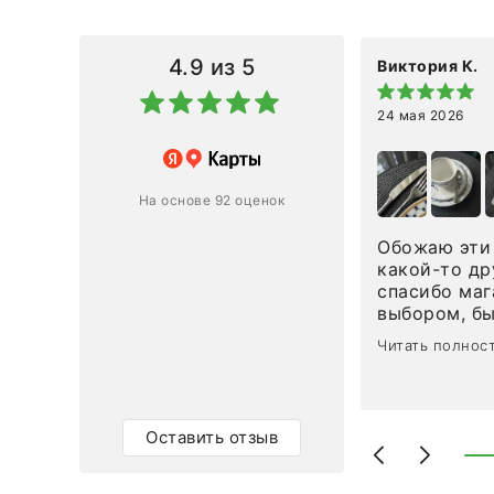
4.9
из 5
Виктория К.
24 мая 2026
 магазину за оперативную
лению и домтавке моего заказа.
ин приехал ко мне целым и
На основе 92 оценок
ным в течение трех дней!
Обожаю эти 
Ответ компании
какой-то др
спасибо маг
0
0
выбором, б
сервисом. О
Читать полнос
чайные ложк
посуды, сто
аксессуаров
уйти. Позже
Оставить отзыв
доставили с
торжеству. 
быстро. Вза