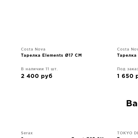
Costa Nova
Costa No
Тарелка Elements Ø17 CM
Тарелка
В наличии 11 шт.
Под зака
2 400
руб
1 650
Ва
Serax
TOKYO D