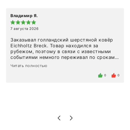
Владимир Я.
7 августа 2026
Заказывал голландский шерстяной ковёр
Eichholtz Breck. Товар находился за
рубежом, поэтому в связи с известными
событиями немного переживал по срокам.
Но homeadore привезли ровно в
Читать полностью
определенное в договоре время, без
задержеки. Отдельно хочу отметить
0
0
персонал магазина. Настоящая
клиентоориентированность: помогли
разобраться в ряде вопросов, всё
подробно объяснили, были на связи на
каждом этапе. Это тот случай, когда
чувствуешь, что о тебе действительно
позаботились. Что касается самого ковра,
то качество выше всяких похвал. Выглядит
в интерьере ровно так, как хотел. Ещё раз -