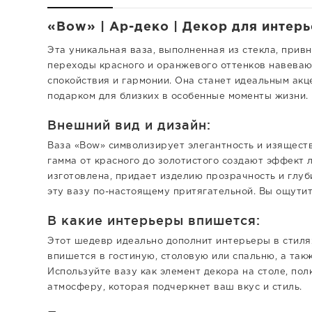
«Bow» | Ар-деко | Декор для интер
Эта уникальная ваза, выполненная из стекла, прив
переходы красного и оранжевого оттенков навеваю
спокойствия и гармонии. Она станет идеальным ак
подарком для близких в особенные моменты жизни.
Внешний вид и дизайн:
Ваза «Bow» символизирует элегантность и изящест
гамма от красного до золотистого создают эффект л
изготовлена, придает изделию прозрачность и глу
эту вазу по-настоящему притягательной. Вы ощутит
В какие интерьеры впишется:
Этот шедевр идеально дополнит интерьеры в стилях
впишется в гостиную, столовую или спальню, а так
Используйте вазу как элемент декора на столе, пол
атмосферу, которая подчеркнет ваш вкус и стиль.