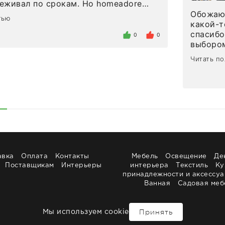
л по срокам. Но homeadore
вно в определенное в договоре
Обожаю 
тью
тдельно хочу отметить
какой-т
газина. Настоящая
спасибо
0
0
нтированность: помогли
выбором
 в ряде вопросов, всё подробно
сервисо
Читать п
были на связи на каждом этапе. Это
чайные 
когда чувствуешь, что о тебе
посуды,
заботились. Что касается
аксессу
а, то качество выше всяких похвал.
уйти. П
интерьере ровно так, как хотел. Ещё
достави
ая благодарность сотрудникам
торжест
быстро.
Рекоме
авка
Оплата
Контакты
Мебель
Освещение
Де
Поставщикам
Интерьеры
интерьера
Текстиль
Ку
принадлежности и аксессу
Ванная
Садовая меб
Принять
Мы используем cookie