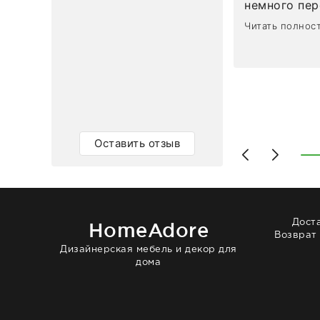
немного пережива
1
0
привезли ро
Читать полнос
время, без задержеки. О
персонал ма
клиентоорие
разобраться
объяснили, 
тот случай, 
действительно по
самого ковр
Оставить отзыв
Выглядит в 
раз - больш
homeadore!
Дост
HomeAdore
Возврат
Дизайнерская мебель и декор для
дома
© 2014 — 2026 HomeAdore