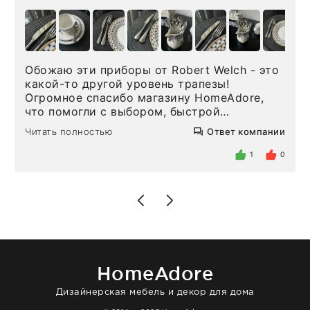
Обожаю эти приборы от Robert Welch - это
какой-то другой уровень трапезы!
Огромное спасибо магазину HomeAdore,
что помогли с выбором, быстрой
доставкой и высоким сервисом. Один раз
Читать полностью
Ответ компании
была здесь лично, забирала чайные ложки,
внутри очень много антикварной посуды,
1
0
столовых приборов и других аксессуаров
для дома. Без покупки точно не уйти.
Позже заказывала остальные приборы -
доставили сдэком на следующий день к
нашему торжеству. Поддержка клиентов
отвечает очень быстро. Взаимодействием
очень довольна. Рекомендую!
HomeAdore
Дизайнерская мебель и декор для дома