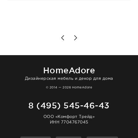
клиентоориентированность: помогли
разобраться в ряде вопросов, всё
подробно объяснили, были на связи на
каждом этапе. Это тот случай, когда
чувствуешь, что о тебе действительно
позаботились. Что касается самого ковра,
то качество выше всяких похвал. Выглядит
в интерьере ровно так, как хотел. Ещё раз -
большая благодарность сотрудникам
homeadore!
HomeAdore
Дизайнерская мебель и декор для дома
© 2014 — 2026 HomeAdore
8 (495) 545-46-43
ООО «Комфорт Трейд»
ИНН 7704767045