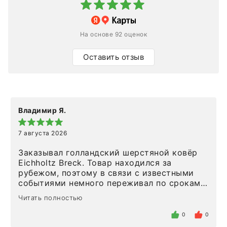
На основе 92 оценок
Оставить отзыв
Владимир Я.
7 августа 2026
Заказывал голландский шерстяной ковёр
Eichholtz Breck. Товар находился за
рубежом, поэтому в связи с известными
событиями немного переживал по срокам.
Но homeadore привезли ровно в
Читать полностью
определенное в договоре время, без
задержеки. Отдельно хочу отметить
0
0
персонал магазина. Настоящая