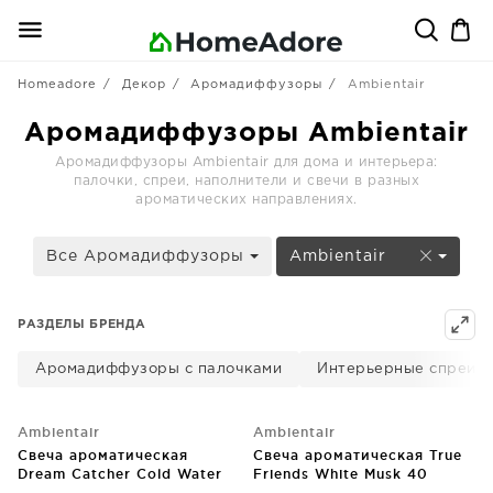
Homeadore
Декор
Аромадиффузоры
Ambientair
Аромадиффузоры Ambientair
Аромадиффузоры Ambientair для дома и интерьера:
палочки, спреи, наполнители и свечи в разных
ароматических направлениях.
Все Аромадиффузоры
Ambientair
РАЗДЕЛЫ БРЕНДА
Аромадиффузоры с палочками
Интерьерные спреи
Ambientair
Ambientair
Свеча ароматическая
Свеча ароматическая True
Dream Catcher Cold Water
Friends White Musk 40
40 часов горения
часов горения