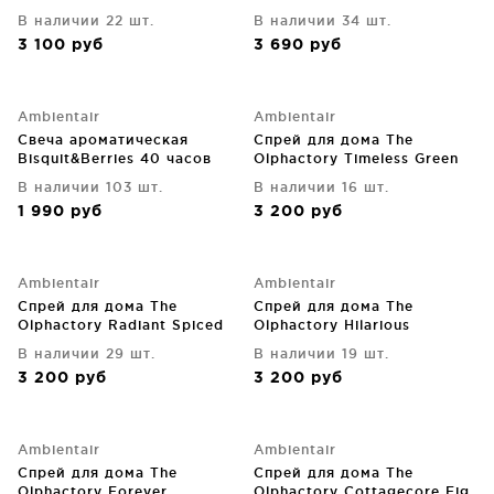
ml
ml
В наличии 22 шт.
В наличии 34 шт.
3 100
руб
3 690
руб
Ambientair
Ambientair
Свеча ароматическая
Спрей для дома The
Bisquit&Berries 40 часов
Olphactory Timeless Green
горения
field 500 ml
В наличии 103 шт.
В наличии 16 шт.
1 990
руб
3 200
руб
Ambientair
Ambientair
Спрей для дома The
Спрей для дома The
Olphactory Radiant Spiced
Olphactory Hilarious
tangerine 500 ml
Cannabis 500 ml
В наличии 29 шт.
В наличии 19 шт.
3 200
руб
3 200
руб
Ambientair
Ambientair
Спрей для дома The
Спрей для дома The
Olphactory Forever
Olphactory Cottagecore Fig