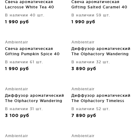
Свеча ароматическая
Свеча ароматическая
Lacrosse White Tea 40
Gifting Salted Caramel 40
часов горения
часов горения
В наличии 40 шт.
В наличии 59 шт.
1 990
руб
1 990
руб
Ambientair
Ambientair
Свеча ароматическая
Диффузор ароматический
Gifting Pumpkin Spice 40
The Olphactory Wandering
часов горения
Goji black tea 250 ml
В наличии 61 шт.
В наличии 32 шт.
1 990
руб
3 890
руб
Ambientair
Ambientair
Диффузор ароматический
Диффузор ароматический
The Olphactory Wandering
The Olphactory Timeless
Goji black tea 100 ml
Green Field 500 ml
В наличии 31 шт.
В наличии 52 шт.
3 100
руб
7 890
руб
Ambientair
Ambientair