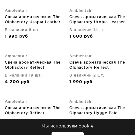
Ambientair
Ambientair
Свеча ароматическая The
Свеча ароматическая The
Olphactory Utopia Leather
Olphactory Utopia Leather
40 часов горения
30 часов горения
В наличии 8 шт.
В наличии 14 шт.
1 990
руб
1 600
руб
Ambientair
Ambientair
Свеча ароматическая The
Свеча ароматическая The
Olphactory Reflect
Olphactory Reflect
Frankinsense 60 часов
Frankinsense 40 часов
В наличии 19 шт.
В наличии 2 шт.
горения
горения
4 200
руб
1 990
руб
Ambientair
Ambientair
Свеча ароматическая The
Свеча ароматическая The
Olphactory Reflect
Olphactory Hygge Palo
Frankinsense 30 часов
santo 40 часов горения
В наличии 11 шт.
В наличии 21 шт.
горения
Мы используем cookie
1 600
руб
1 990
руб
↑