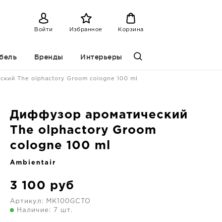
Войти
Избранное
Корзина
бель
Бренды
Интерьеры
кий The olphactory Groom cologne 100 ml
Диффузор ароматический
The olphactory Groom
cologne 100 ml
Ambientair
3 100
руб
Артикул:
MK100GCTO
Наличие: 7 шт.