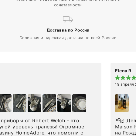
сочетаемости
Доставка по России
Бережная и надежная доставка по всей России
Elena R.
19 апреля
приборы от Robert Welch - это
👋🏻 Делюсь впечатлениями от покупки сиропов
угой уровень трапезы! Огромное
Maison Routin 1883
азину HomeAdore, что помогли с
на Рожд