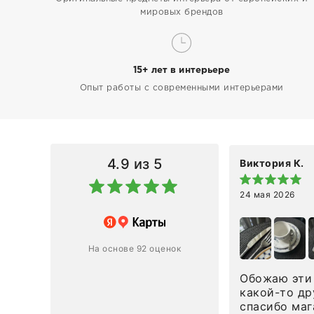
мировых брендов
15+ лет в интерьере
Опыт работы с современными интерьерами
4.9
из 5
Виктория К.
24 мая 2026
 магазину за оперативную
лению и домтавке моего заказа.
ин приехал ко мне целым и
На основе 92 оценок
ным в течение трех дней!
Обожаю эти 
Ответ компании
какой-то др
спасибо маг
0
0