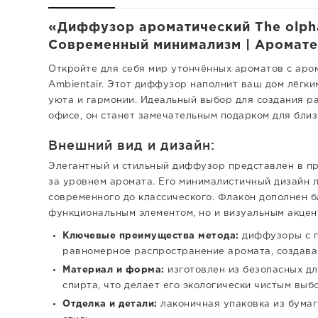
«Диффузор ароматический The olpha
Современный минимализм | Ароматер
Откройте для себя мир утончённых ароматов с аро
Ambientair. Этот диффузор наполнит ваш дом лёгк
уюта и гармонии. Идеальный выбор для создания р
офисе, он станет замечательным подарком для близ
Внешний вид и дизайн:
Элегантный и стильный диффузор представлен в п
за уровнем аромата. Его минималистичный дизайн л
современного до классического. Флакон дополнен 
функциональным элементом, но и визуальным акцен
Ключевые преимущества метода:
диффузоры с п
равномерное распространение аромата, создав
Материал и форма:
изготовлен из безопасных дл
спирта, что делает его экологически чистым выб
Отделка и детали:
лаконичная упаковка из бума