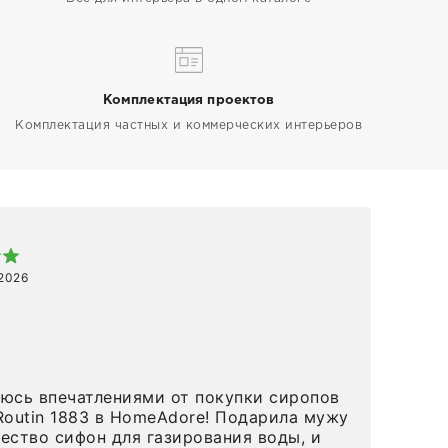
Комплектация проектов
Комплектация частных и коммерческих интерьеров
Арт
 2026
1 ап
Спа
 в HomeAdore! Подарила мужу
вов
ество сифон для газирования воды, и
и р