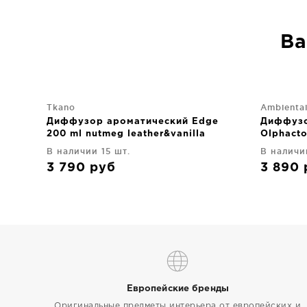
Ва
Tkano
Ambientai
Диффузор ароматический Edge
Диффузо
200 ml nutmeg leather&vanilla
Olphacto
В наличии 15 шт.
В наличи
3 790
руб
3 890
Европейские бренды
Оригинальные предметы интерьера от европейских и