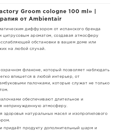
ctory Groom cologne 100 ml» |
апия от Ambientair
матическим диффузором от испанского бренда
им цитрусовым ароматом, создавая атмосферу
асслабляющей обстановки в вашем доме или
ких на любой случай.
розрачном флаконе, который позволяет наблюдать
егко впишется в любой интерьер, от
бамбуковыми палочками, которые служат не только
том.
алочками обеспечивают длительное и
ая непринужденную атмосферу.
я здоровья натуральных масел и изопропилового
ором.
ги придаёт продукту дополнительный шарм и