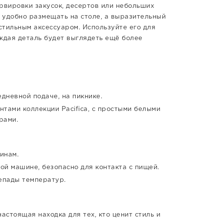
рвировки закусок, десертов или небольших
т удобно размещать на столе, а выразительный
 стильным аксессуаром. Используйте его для
ждая деталь будет выглядеть ещё более
дневной подаче, на пикнике.
тами коллекции Pacifica, с простыми белыми
рами.
инам.
й машине, безопасно для контакта с пищей.
епады температур.
настоящая находка для тех, кто ценит стиль и