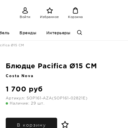
Войти
Избранное
Корзина
бель
Бренды
Интерьеры
cifica Ø15 CM
Блюдце Pacifica Ø15 CM
Costa Nova
1 700
руб
Артикул:
SOP161-AZA(SOP161-02821E)
Наличие: 29 шт.
В корзину