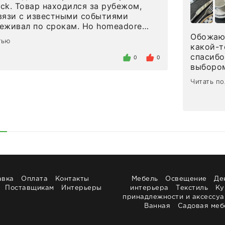
eck. Товар находился за рубежом,
вязи с известными событиями
л по срокам. Но homeadore
вно в определенное в договоре
Обожаю 
тью
тдельно хочу отметить
какой-т
газина. Настоящая
спасибо
0
0
нтированность: помогли
выбором
 в ряде вопросов, всё подробно
сервисо
Читать п
были на связи на каждом этапе. Это
чайные 
когда чувствуешь, что о тебе
посуды,
заботились. Что касается
аксессу
а, то качество выше всяких похвал.
уйти. П
интерьере ровно так, как хотел. Ещё
достави
ая благодарность сотрудникам
торжест
быстро.
Рекоме
авка
Оплата
Контакты
Мебель
Освещение
Де
Поставщикам
Интерьеры
интерьера
Текстиль
Ку
принадлежности и аксессу
Ванная
Садовая меб