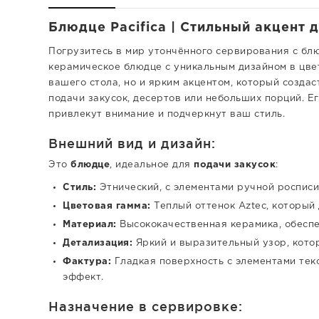
Блюдце Pacifica | Стильный акцент 
Погрузитесь в мир утончённого сервирования с блюд
керамическое блюдце с уникальным дизайном в цве
вашего стола, но и ярким акцентом, который созда
подачи закусок, десертов или небольших порций. Е
привлекут внимание и подчеркнут ваш стиль.
Внешний вид и дизайн:
Это
блюдце
, идеальное для
подачи закусок
:
Стиль:
Этнический, с элементами ручной росписи
Цветовая гамма:
Теплый оттенок Aztec, который
Материал:
Высококачественная керамика, обесп
Детализация:
Яркий и выразительный узор, кото
Фактура:
Гладкая поверхность с элементами те
эффект.
Назначение в сервировке: