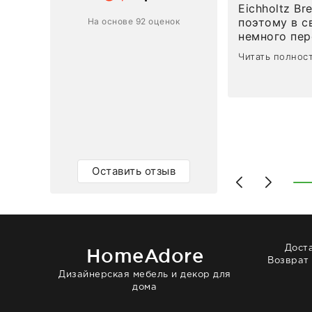
Eichholtz Br
Ответ компании
поэтому в с
На основе 92 оценок
немного пережива
1
0
привезли ро
Читать полнос
время, без задержеки. О
персонал ма
клиентоорие
разобраться
объяснили, 
тот случай, 
действительно по
самого ковр
Оставить отзыв
Выглядит в 
раз - больш
homeadore!
Дост
HomeAdore
Возврат
Дизайнерская мебель и декор для
дома
© 2014 — 2026 HomeAdore