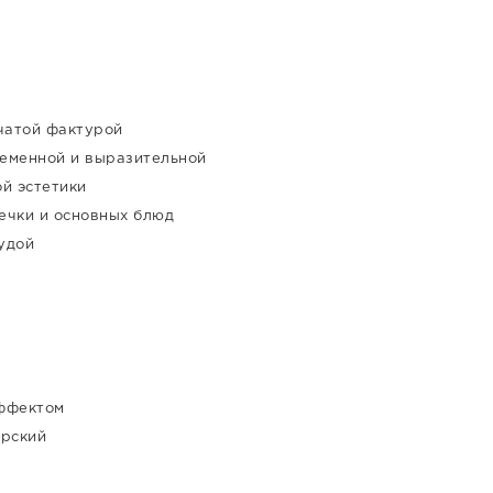
чатой фактурой
еменной и выразительной
й эстетики
печки и основных блюд
удой
эффектом
орский