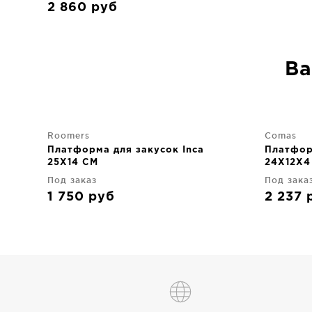
2 860
руб
Ва
Roomers
Comas
Платформа для закусок Inca
Платфор
25X14 CM
24X12X4
Под заказ
Под зака
1 750
руб
2 237