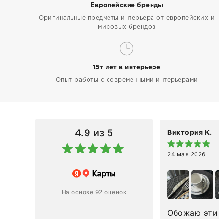
Европейские бренды
Оригинальные предметы интерьера от европейских и
мировых брендов
15+ лет в интерьере
Опыт работы с современными интерьерами
4.9
из 5
Виктория К.
24 мая 2026
 магазину за оперативную
лению и домтавке моего заказа.
ин приехал ко мне целым и
На основе 92 оценок
ным в течение трех дней!
Обожаю эти 
Ответ компании