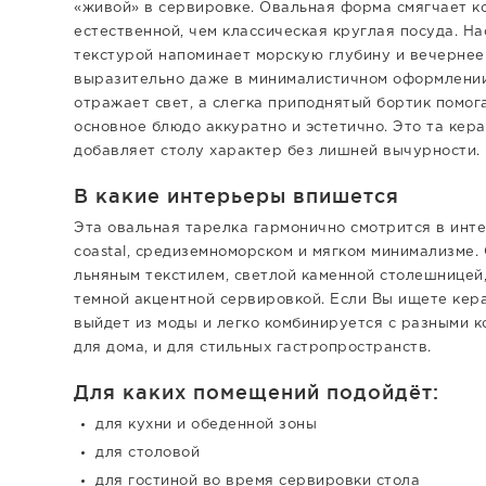
«живой» в сервировке. Овальная форма смягчает к
естественной, чем классическая круглая посуда. Н
текстурой напоминает морскую глубину и вечернее
выразительно даже в минималистичном оформлении
отражает свет, а слегка приподнятый бортик помога
основное блюдо аккуратно и эстетично. Это та кер
добавляет столу характер без лишней вычурности.
В какие интерьеры впишется
Эта овальная тарелка гармонично смотрится в интер
coastal, средиземноморском и мягком минимализме.
льняным текстилем, светлой каменной столешницей,
темной акцентной сервировкой. Если Вы ищете кер
выйдет из моды и легко комбинируется с разными к
для дома, и для стильных гастропространств.
Для каких помещений подойдёт:
для кухни и обеденной зоны
для столовой
для гостиной во время сервировки стола