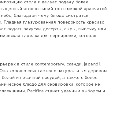
омпозицию стола и делает подачу более
асыщенный ягодно-синий тон с мелкой крапчатой
 небо, благодаря чему блюдо смотрится
. Гладкая глазурованная поверхность красиво
ет подать закуски, десерты, сыры, выпечку или
амическая тарелка для сервировки, которая
ьерах в стиле contemporary, сканди, japandi,
 Она хорошо сочетается с натуральным деревом,
 белой и песочной посудой, а также с более
амическое блюдо для сервировки, которое не
оллекциями, Pacifica станет удачным выбором и