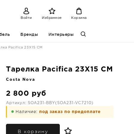
Войти
Избранное
Корзина
бель
Бренды
Интерьеры
лка Pacifica 23X15 CM
Тарелка Pacifica 23X15 CM
Costa Nova
2 800
руб
Артикул:
SOA231-BBY(SOA231-VC7210)
Наличие:
под заказ по предоплате
В корзину