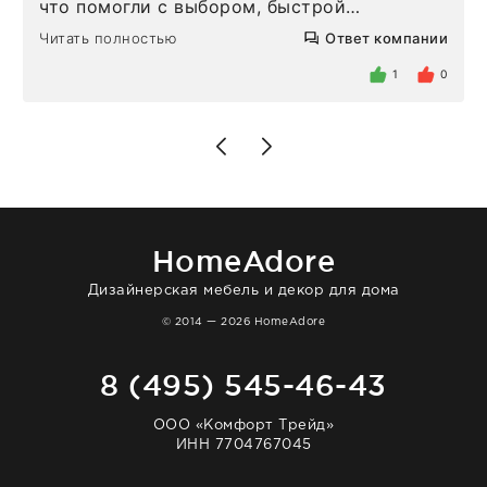
что помогли с выбором, быстрой
доставкой и высоким сервисом. Один раз
Читать полностью
Ответ компании
была здесь лично, забирала чайные ложки,
внутри очень много антикварной посуды,
1
0
столовых приборов и других аксессуаров
для дома. Без покупки точно не уйти.
Позже заказывала остальные приборы -
доставили сдэком на следующий день к
нашему торжеству. Поддержка клиентов
отвечает очень быстро. Взаимодействием
очень довольна. Рекомендую!
HomeAdore
Дизайнерская мебель и декор для дома
© 2014 — 2026 HomeAdore
8 (495) 545-46-43
ООО «Комфорт Трейд»
ИНН 7704767045