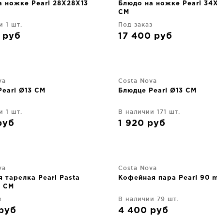
а ножке Pearl 28X28X13
Блюдо на ножке Pearl 34
CM
и 1 шт.
Под заказ
0
руб
17 400
руб
va
Costa Nova
Pearl Ø13 CM
Блюдце Pearl Ø13 CM
и 1 шт.
В наличии 171 шт.
руб
1 920
руб
va
Costa Nova
 тарелка Pearl Pasta
Кофейная пара Pearl 90 m
 CM
з
В наличии 79 шт.
руб
4 400
руб