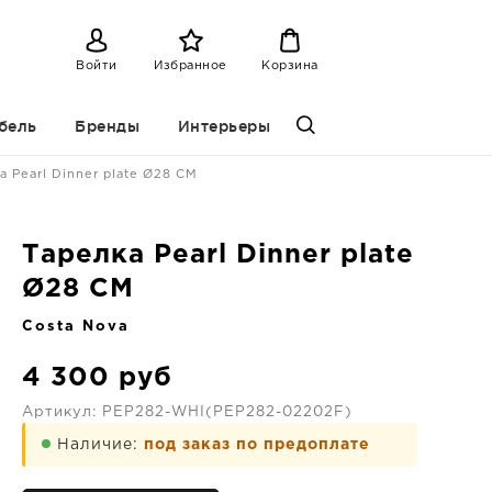
Войти
Избранное
Корзина
бель
Бренды
Интерьеры
а Pearl Dinner plate Ø28 CM
Тарелка Pearl Dinner plate
Ø28 CM
Costa Nova
4 300
руб
Артикул:
PEP282-WHI(PEP282-02202F)
Наличие:
под заказ по предоплате