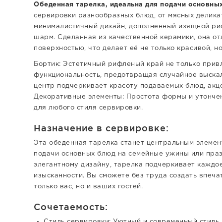
Обеденная тарелка, идеальна для подачи основны
сервировки разнообразных блюд, от мясных делика
минималистичный дизайн, дополненный изящной ри
шарм. Сделанная из качественной керамики, она от
поверхностью, что делает её не только красивой, но
Бортик: Эстетичный рифленый край не только привл
функциональность, предотвращая случайное выскал
центр подчеркивает красоту подаваемых блюд, акце
Декоративные элементы: Простота формы и утончен
для любого стиля сервировки.
Назначение в сервировке:
Эта обеденная тарелка станет центральным элемен
подачи основных блюд на семейные ужины или пра
элегантному дизайну, тарелка подчеркивает каждо
изысканности. Вы сможете без труда создать впеч
только вас, но и ваших гостей.
Сочетаемость:
Стиль сервировки: Уютный и современный стиль.