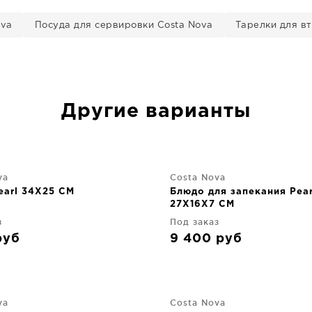
ova
Посуда для сервировки Costa Nova
Тарелки для в
Другие варианты
va
Costa Nova
earl 34X25 CM
Блюдо для запекания Pear
27X16X7 CM
з
Под заказ
руб
9 400
руб
va
Costa Nova