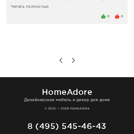
Но homeadore привезли ровно в
Читать полностью
определенное в договоре время, без
задержеки. Отдельно хочу отметить
0
0
персонал магазина. Настоящая
клиентоориентированность: помогли
разобраться в ряде вопросов, всё
подробно объяснили, были на связи на
каждом этапе. Это тот случай, когда
чувствуешь, что о тебе действительно
позаботились. Что касается самого ковра,
то качество выше всяких похвал. Выглядит
в интерьере ровно так, как хотел. Ещё раз -
большая благодарность сотрудникам
homeadore!
HomeAdore
Дизайнерская мебель и декор для дома
© 2014 — 2026 HomeAdore
8 (495) 545-46-43