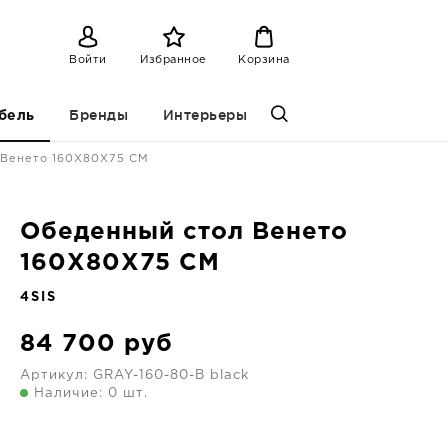
Войти
Избранное
Корзина
Бренды
Интерьеры
бель
 Венето 160X80X75 CM
Обеденный стол Венето
160X80X75 CM
4SIS
84 700
руб
Артикул:
GRAY-160-80-B black
Наличие: 0 шт.