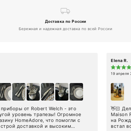
Доставка по России
Бережная и надежная доставка по всей России
Elena R.
19 апреля
приборы от Robert Welch - это
👋🏻 Делюсь впечатлениями от покупки сиропов
угой уровень трапезы! Огромное
Maison Routin 1883
азину HomeAdore, что помогли с
на Рожд
ыстрой доставкой и высоким
встал в