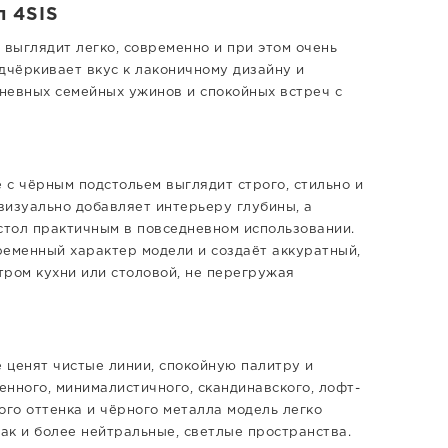
л 4SIS
 выглядит легко, современно и при этом очень
дчёркивает вкус к лаконичному дизайну и
невных семейных ужинов и спокойных встреч с
 с чёрным подстольем выглядит строго, стильно и
визуально добавляет интерьеру глубины, а
стол практичным в повседневном использовании.
еменный характер модели и создаёт аккуратный,
тром кухни или столовой, не перегружая
е ценят чистые линии, спокойную палитру и
нного, минималистичного, скандинавского, лофт-
ого оттенка и чёрного металла модель легко
ак и более нейтральные, светлые пространства.