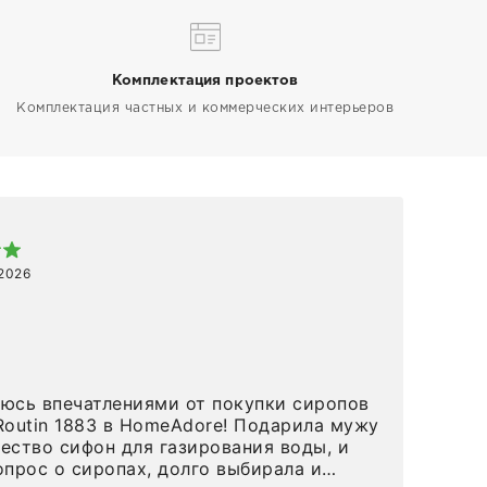
Комплектация проектов
Комплектация частных и коммерческих интерьеров
Арт
 2026
1 ап
Спа
 в HomeAdore! Подарила мужу
вов
ество сифон для газирования воды, и
и р
опрос о сиропах, долго выбирала и