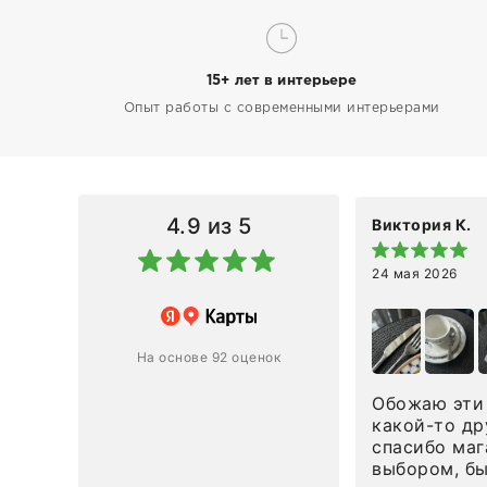
15+ лет в интерьере
Опыт работы с современными интерьерами
4.9
из 5
Виктория К.
24 мая 2026
 магазину за оперативную
лению и домтавке моего заказа.
ин приехал ко мне целым и
На основе 92 оценок
ным в течение трех дней!
Обожаю эти 
Ответ компании
какой-то др
спасибо маг
0
0
выбором, б