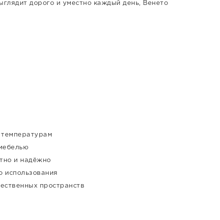
ыглядит дорого и уместно каждый день, Венето
м температурам
 мебелью
тно и надёжно
о использования
щественных пространств