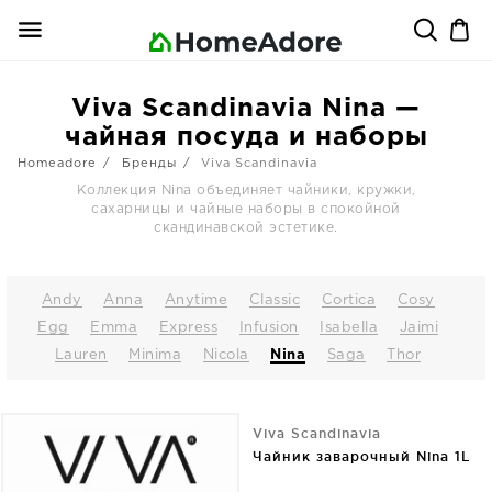
Viva Scandinavia Nina —
чайная посуда и наборы
Homeadore
Бренды
Viva Scandinavia
Коллекция Nina объединяет чайники, кружки,
сахарницы и чайные наборы в спокойной
скандинавской эстетике.
Andy
Annа
Anytime
Classic
Cortica
Cosy
Egg
Emma
Express
Infusion
Isabella
Jaimi
Lauren
Minima
Nicola
Nina
Saga
Thor
Viva Scandinavia
Чайник заварочный Nina 1L