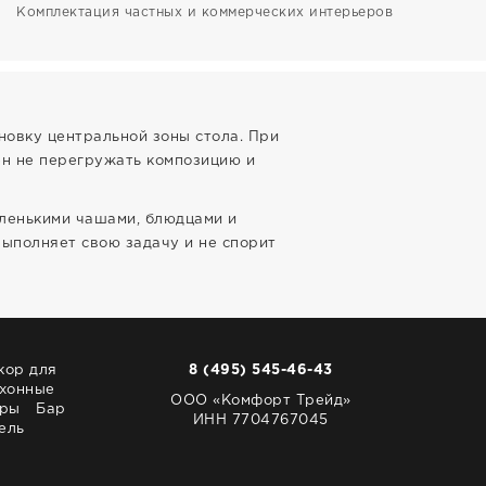
Комплектация частных и коммерческих интерьеров
новку центральной зоны стола. При
жен не перегружать композицию и
аленькими чашами, блюдцами и
выполняет свою задачу и не спорит
кор для
8 (495) 545-46-43
хонные
ООО «Комфорт Трейд»
ары
Бар
ИНН 7704767045
ель