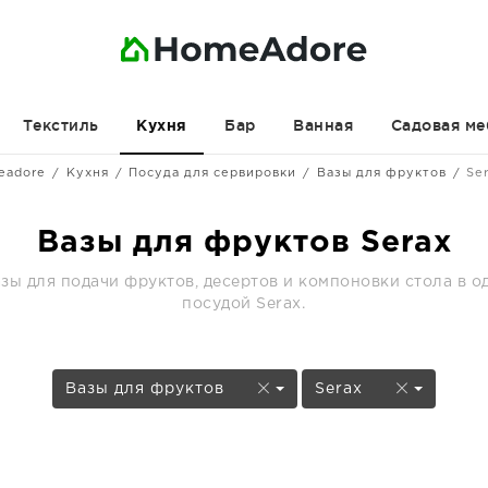
Текстиль
Бар
Ванная
Садовая ме
Кухня
eadore
Кухня
Посуда для сервировки
Вазы для фруктов
Se
Вазы для фруктов Serax
ы для подачи фруктов, десертов и компоновки стола в о
посудой Serax.
Вазы для фруктов
Serax