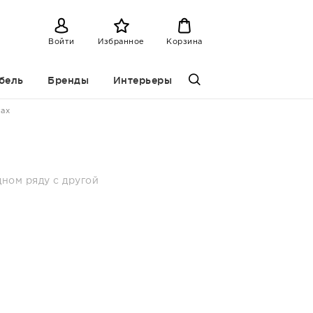
Войти
Избранное
Корзина
бель
Бренды
Интерьеры
rax
дном ряду с другой